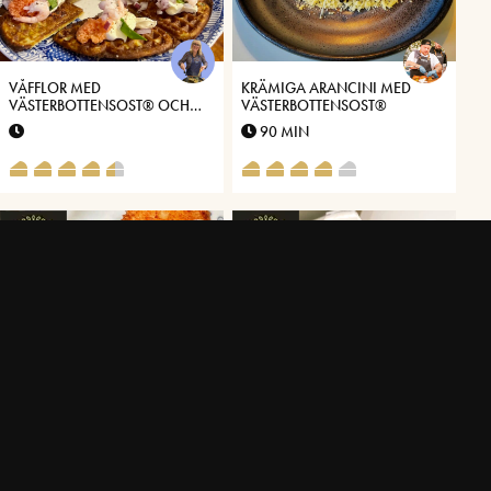
VÅFFLOR MED
KRÄMIGA ARANCINI MED
VÄSTERBOTTENSOST® OCH
VÄSTERBOTTENSOST®
RAMSLÖK
90 MIN
KROKETTER MED POTATIS,
PIZZA BIANCO MED RÄKOR
VÄSTERBOTTENSOST®OCH
BRYNT SMÖR.
120 MIN