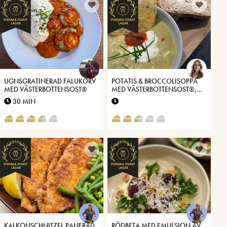
UGNSGRATINERAD FALUKORV
POTATIS & BROCCOLISOPPA
MED VÄSTERBOTTENSOST®
MED VÄSTERBOTTENSOST®,
TOPPAD MED EN OSTKRÄM &
30 MIN
CHIPS PÅ VÄSTERBOTTENSOST
KALKONSCHNITZEL PANERAD
RÖDBETA MED EMULSION AV