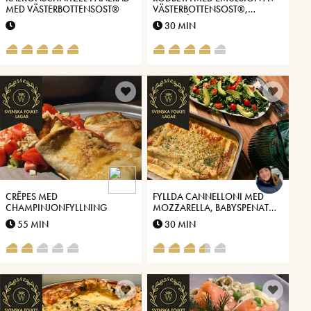
MED VÄSTERBOTTENSOST®
VÄSTERBOTTENSOST®,
GRÖNKÅLSCHIPS & ROSTADE
30 MIN
HASSELNÖTTER
CRÊPES MED
FYLLDA CANNELLONI MED
CHAMPINJONFYLLNING
MOZZARELLA, BABYSPENAT
OCH VÄSTERBOTTENSOST®
55 MIN
30 MIN