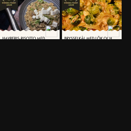
HAVRERIS-RISOTTO MED
BRYSSELKÅL MED LÖK OCH
BROCCOLI
VÄSTERBOTTENSOST®
30 MIN
16 MIN
SÖTPOTATIS MED
SMÖRDEGSSNURROR MED
VÄSTERBOTTENSOST®,
VÄSTERBOTTENSOST® OCH