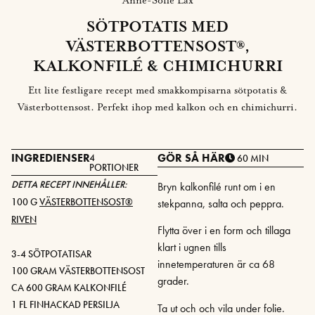
Anne-Sofie Lax
SÖTPOTATIS MED
VÄSTERBOTTENSOST®,
KALKONFILÉ & CHIMICHURRI
Ett lite festligare recept med smakkompisarna sötpotatis &
Västerbottensost. Perfekt ihop med kalkon och en chimichurri.
INGREDIENSER
GÖR SÅ HÄR
4
60 MIN
PORTIONER
DETTA RECEPT INNEHÅLLER:
Bryn kalkonfilé runt om i en
100 G
VÄSTERBOTTENSOST®
stekpanna, salta och peppra.
RIVEN
Flytta över i en form och tillaga
klart i ugnen tills
3-4 SÖTPOTATISAR
innetemperaturen är ca 68
100 GRAM VÄSTERBOTTENSOST
grader.
CA 600 GRAM KALKONFILÉ
1 FL FINHACKAD PERSILJA
Ta ut och och vila under folie.