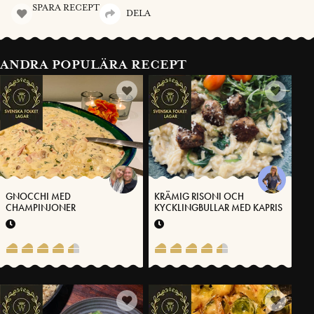
SPARA RECEPT
DELA
ANDRA POPULÄRA RECEPT
GNOCCHI MED
KRÄMIG RISONI OCH
CHAMPINJONER
KYCKLINGBULLAR MED KAPRIS