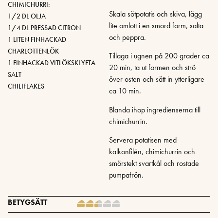
CHIMICHURRI:
Skala sötpotatis och skiva, lägg
1/2 DL OLJA
lite omlott i en smord form, salta
1/4 DL PRESSAD CITRON
och peppra.
1 LITEN FINHACKAD
CHARLOTTENLÖK
Tillaga i ugnen på 200 grader ca
1 FINHACKAD VITLÖKSKLYFTA
20 min, ta ut formen och strö
SALT
över osten och sätt in ytterligare
CHILIFLAKES
ca 10 min.
Blanda ihop ingredienserna till
chimichurrin.
Servera potatisen med
kalkonfilén, chimichurrin och
smörstekt svartkål och rostade
pumpafrön.
BETYGSÄTT