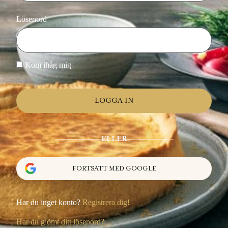
Lösenord
Kom ihåg mig
ELLER
FORTSÄTT MED GOOGLE
Har du inget konto?
Registrera dig!
Har du glömt ditt lösenord?