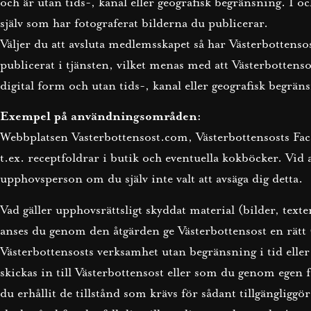
och är utan tids-, kanal eller geografisk begränsning. I o
själv som har fotograferat bilderna du publicerar.
Väljer du att avsluta medlemsskapet så har Västerbottenso
publicerat i tjänsten, vilket menas med att Västerbottens
digital form och utan tids-, kanal eller geografisk begräns
Exempel på användningsområden:
Webbplatsen Vasterbottensost.com, Västerbottensosts F
t.ex. receptfoldrar i butik och eventuella kokböcker. Vi
upphovsperson om du själv inte valt att avsäga dig detta.
Vad gäller upphovsrättsligt skyddat material (bilder, texte
anses du genom den åtgärden ge Västerbottensost en rätt (
Västerbottensosts verksamhet utan begränsning i tid eller
skickas in till Västerbottensost eller som du genom egen fö
du erhållit de tillstånd som krävs för sådant tillgängliggö