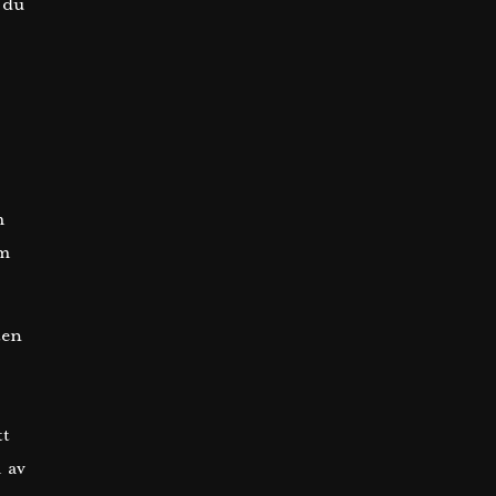
 du
m
om
ten
tt
m av