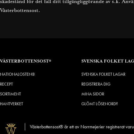
skadestånd för det fall ditt tillgängliggörande av s.k. An
Västerbottensost.
VÄSTERBOTTENSOST®
SVENSKA FOLKET LA
NATIONALOSTEN®
SVENSKA FOLKET LAGAR
RECEPT
REGISTRERA DIG
SORTIMENT
MINA SIDOR
HANTVERKET
GLÖMT LÖSENORD?
Västerbottensost® är ett av Norrmejerier registrerat va