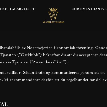
OLKET LAGAR
RECEPT
SORTIMENT
HANTVE
tillhandahålls av Norrmejerier Ekonomisk förening. Gen
 Tjänsten (”Ostklubb”) bekräftar du att du accepterar des
örs via Tjänsten (”Användarvillkor”).
vändarvillkor. Sådan ändring kommuniceras genom att en
n. Vi rekommenderar därför att du regelbundet tar del av
IAL