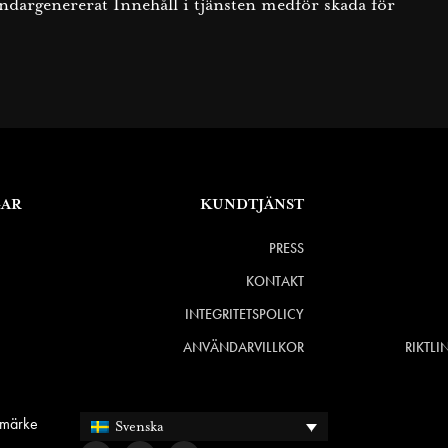
vändargenererat Innehåll i tjänsten medför skada för
GAR
KUNDTJÄNST
PRESS
KONTAKT
INTEGRITETSPOLICY
ANVÄNDARVILLKOR
RIKTLI
rumärke
Svenska