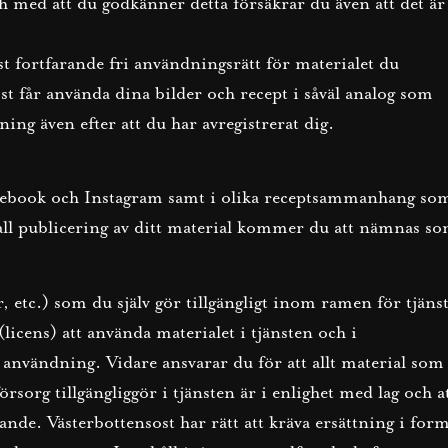
ch med att du godkänner detta försäkrar du även att det är
st fortfarande fri användningsrätt för materialet du
ost får använda dina bilder och recept i såväl analog som
ning även efter att du har avregistrerat dig.
acebook och Instagram samt i olika receptsammanhang so
d all publicering av ditt material kommer du att nämnas s
r, etc.) som du själv gör tillgängligt inom ramen för tjäns
licens) att använda materialet i tjänsten och i
 användning. Vidare ansvarar du för att allt material som
rsorg tillgängliggör i tjänsten är i enlighet med lag och a
rande. Västerbottensost har rätt att kräva ersättning i for