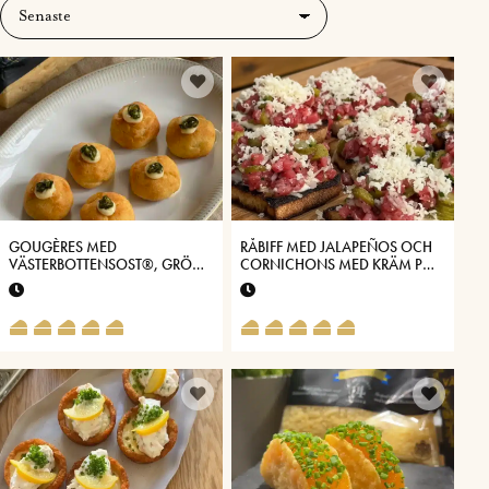
GOUGÈRES MED
RÅBIFF MED JALAPEÑOS OCH
VÄSTERBOTTENSOST®, GRÖN
CORNICHONS MED KRÄM PÅ
CHILI OCH HONUNG
VÄSTERBOTTENSOST®