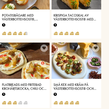
POTATISBÄGARE MED
KRISPIGA TACOSKAL AV
VÄSTERBOTTENSOST®,
VÄSTERBOTTENSOST® MED
SKAGENRÖRA OCH INLAGD
SMETANA OCH LÖJROM
CITRON
FLATBREADS MED FRITERAD
SMÅ KEX MED KRÄM PÅ
KRONÄRTSKOCKA, CHILI OCH
VÄSTERBOTTENSOST® OCH
KRÄM PÅ
BRYNT SMÖR
VÄSTERBOTTENSOST®