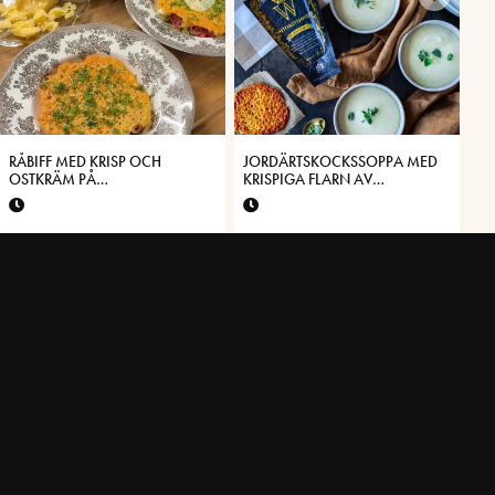
RÅBIFF MED KRISP OCH
JORDÄRTSKOCKSSOPPA MED
OSTKRÄM PÅ
KRISPIGA FLARN AV
VÄSTERBOTTENSOST®
VÄSTERBOTTENSOST®
KYCKLING CORDON BLEU
RISOTTO MED
FYLLD MED
VÄSTERBOTTENSOST® OCH