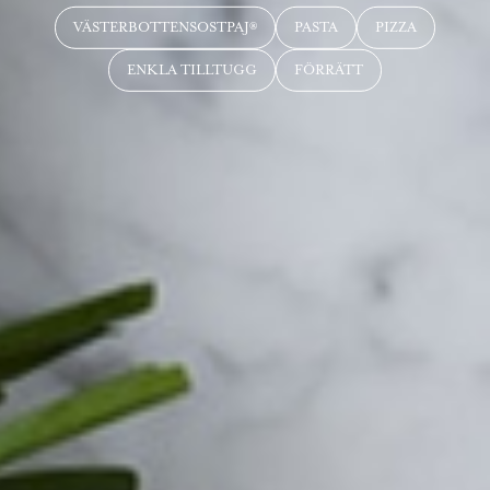
VÄSTERBOTTENSOSTPAJ®
PASTA
PIZZA
ENKLA TILLTUGG
FÖRRÄTT