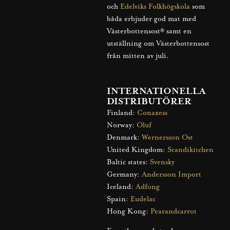
och
Edelviks Folkhögskola
som
båda erbjuder god mat med
Västerbottensost® samt en
utställning om Västerbottensost
från mitten av juli.
INTERNATIONELLA
DISTRIBUTÖRER
Finland:
Conaxess
Norway:
Oluf
Denmark:
Wernersson Ost
United Kingdom:
Scandikitchen
Baltic states:
Svensky
Germany:
Andersson Import
Iceland:
Adfong
Spain:
Eudelac
Hong Kong:
Pearandcarrot