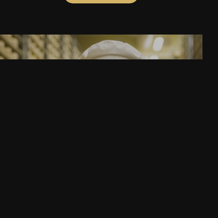
LÄR KÄNNA VÅR OSTMÄSTARE
MÖT THOMAS RUDIN