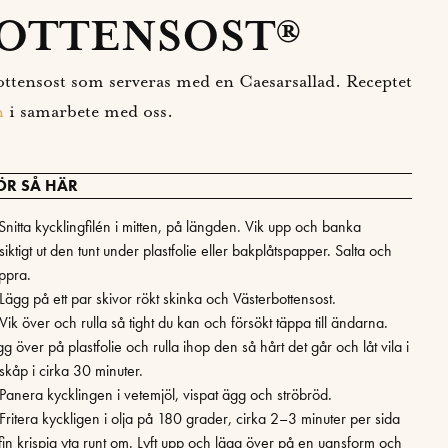
OTTENSOST®
ttensost som serveras med en Caesarsallad. Receptet
n
i samarbete med oss.
ÖR SÅ HÄR
 Snitta kycklingfilén i mitten, på längden. Vik upp och banka
siktigt ut den tunt under plastfolie eller bakplåtspapper. Salta och
ppra.
Lägg på ett par skivor rökt skinka och Västerbottensost.
Vik över och rulla så tight du kan och försökt täppa till ändarna.
g över på plastfolie och rulla ihop den så hårt det går och låt vila i
skåp i cirka 30 minuter.
 Panera kycklingen i vetemjöl, vispat ägg och ströbröd.
 Fritera kyckligen i olja på 180 grader, cirka 2–3 minuter per sida
l fin krispig yta runt om. Lyft upp och lägg över på en ugnsform och