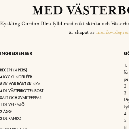
MED VÄSTERB
Kyckling Cordon Bleu fylld med rökt skinka och Västerbo
är skapat av
merikwidegre
INGREDIENSER
G
1.
RECEPT (4 PERS)
för
4 KYCKLINGFILÉER
pe
8 SKIVOR RÖKT SKINKA
2. 
4 DL VÄSTERBOTTENSOST
3. 
SALT OCH SVARTPEPPAR
Läg
1 DL VETEMJÖL
kyl
2 ÄGG
4.
2 DL PANKO
5.
til