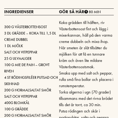
INGREDIENSER
GÖR SÅ HÄR
80 MIN
Koka grädden till hälften, riv
300 G VÄSTERBOTTENSOST
Västerbottensost fint och lägg i
3 DL GRÄDDE – KOKA TILL 1,5 DL
mixerkannan, häll på den varma
CREME DUBBEL
creme dubbeln och mixa ihop.
1 DL MJÖLK
När smeten är slät tillsätter du
SALT OCH VITPEPPAR
mjölken för att få en tunnare
25 G ULVAALGER
kräm och även lite mildare
100 G MIE DE PAIN – GROVT
Västerbottensostsmak.
RIVEN
Smaka upp med salt och peppar,
4 ST RÖDINGSFILÉER PUTSAD OCH
rulla små fina bollar och placera i
SKINNAD
rumstemperatur.
200 G NORMALSALTAT SMÖR
Torka algerna i ugn (70 grader)
SALT OCH VITPEPPAR
tillsammans med det rivna brödet
400G BLOMKÅL
tills det är torrt, ca 30 min.
100 G GRÄDDE
Putsa rödingen och skär i
200 G NORMALSALTAT SMÖR
portionsbitar, salta och peppra.