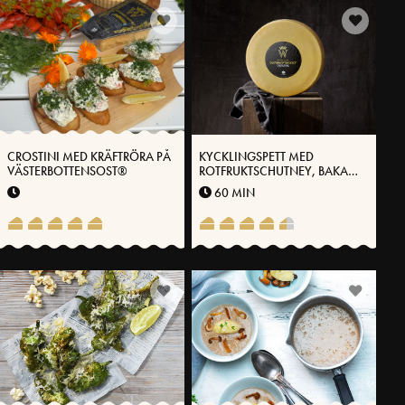
CROSTINI MED KRÄFTRÖRA PÅ
KYCKLINGSPETT MED
VÄSTERBOTTENSOST®
ROTFRUKTSCHUTNEY, BAKADE
POTATISHALVOR OCH LIME-
60 MIN
HONUNGSYOGHURT