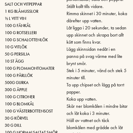
SALT OCH VITPEPPAR
Ställt kallt tills vidare.
1 KG BLÅMUSSLOR
Rimma skinnet i 30 minuter, koka
½ L VITT VIN
därefter upp vatten.
100 G FÄNKÅL
Låt ligga i 20 sekunder, ta sedan
100 G ROTSELLERI
upp skinnet och skrapa bort allt
100 G SCHALOTTENLÖK
kött som finns kvar.
10 G VITLÖK
Lägg skinnsidan nedåt i en
50 G PERSILJA
panna på svag värme med lite
10 ST ÄGG
brynt smör.
100 G PLOMMONTOMATER
Stek i 5 minuter, vänd och stek 5
100 G PÄRLLÖK
minuter till.
500G GURKA
Ta upp chipset och lägg på torrt
300 G ÄPPLE
papper.
100 G CITRONER
Koka upp vatten.
100 G BLOMKÅL
Skär ner blomkålen i mindre bitar
100 G VÄSTERBOTTENSOST
och låt koka i 3 minuter.
30 G KÖRVEL
Häll av vattnet och täck
30 G DILL
blomkålen med grädde och låt
100 G NORMALSALTAT SMÖR