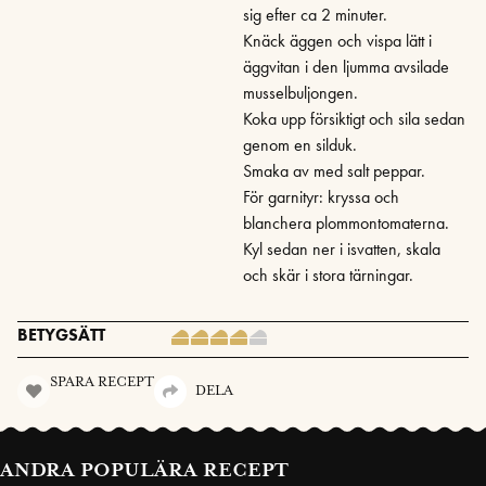
sig efter ca 2 minuter.
Knäck äggen och vispa lätt i
äggvitan i den ljumma avsilade
musselbuljongen.
Koka upp försiktigt och sila sedan
genom en silduk.
Smaka av med salt peppar.
För garnityr: kryssa och
blanchera plommontomaterna.
Kyl sedan ner i isvatten, skala
och skär i stora tärningar.
BETYGSÄTT
SPARA RECEPT
DELA
ANDRA POPULÄRA RECEPT