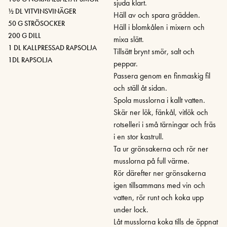
sjuda klart.
½ DL VITVINSVINÄGER
Häll av och spara grädden.
50 G STRÖSOCKER
Häll i blomkålen i mixern och
200 G DILL
mixa slätt.
1 DL KALLPRESSAD RAPSOLJA
Tillsätt brynt smör, salt och
1DL RAPSOLJA
peppar.
Passera genom en finmaskig fil
och ställ åt sidan.
Spola musslorna i kallt vatten.
Skär ner lök, fänkål, vitlök och
rotselleri i små tärningar och fräs
i en stor kastrull.
Ta ur grönsakerna och rör ner
musslorna på full värme.
Rör därefter ner grönsakerna
igen tillsammans med vin och
vatten, rör runt och koka upp
under lock.
Låt musslorna koka tills de öppnat