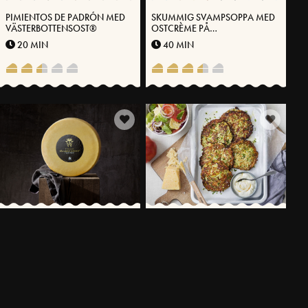
PIMIENTOS DE PADRÓN MED
SKUMMIG SVAMPSOPPA MED
VÄSTERBOTTENSOST®
OSTCRÈME PÅ
VÄSTERBOTTENSOST®
20 MIN
40 MIN
GRATINERAD TOAST MED
ZUCCHINI-FRITTERS MED
VÄSTERBOTTENSOST® OCH
VÄSTERBOTTENSOST®,
KANTARELLER
TOMATSALLAD OCH
35 MIN
40 MIN
YOGHURTSÅS