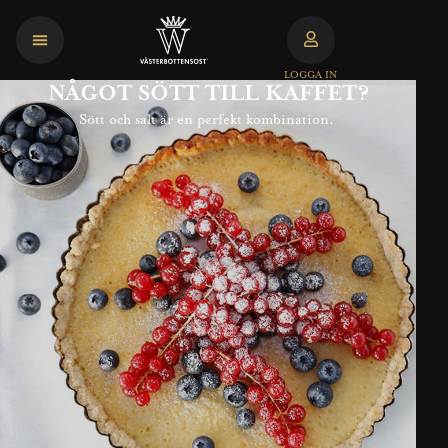
LOGGA IN
NÅGOT SÖTT TILL KAFFET?
Sött och salt är en perfekt kombination.