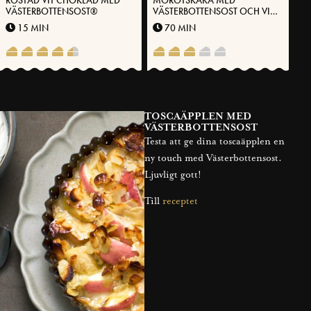
VÄSTERBOTTENSOST®
VÄSTERBOTTENSOST OCH VIT
CHOKLADFROSTING
15 MIN
70 MIN
TOSCAÄPPLEN MED
VÄSTERBOTTENSOST
Testa att ge dina toscaäpplen en
ny touch med Västerbottensost.
Ljuvligt gott!
Till
receptet