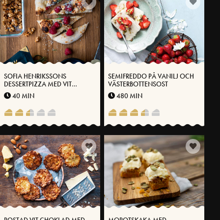
SOFIA HENRIKSSONS
SEMIFREDDO PÅ VANILJ OCH
DESSERTPIZZA MED VIT
VÄSTERBOTTENSOST
CHOKLAD, HALLON,
40 MIN
480 MIN
KANDERADE NÖTTER OCH
ROSMARIN
ROSTAD VIT CHOKLAD MED
MOROTSKAKA MED