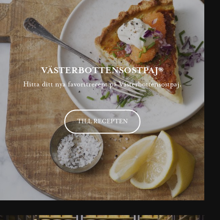
VÄSTERBOTTENSOSTPAJ®
Hitta ditt nya favoritrecept på Västerbottensostpaj.
TILL RECEPTEN