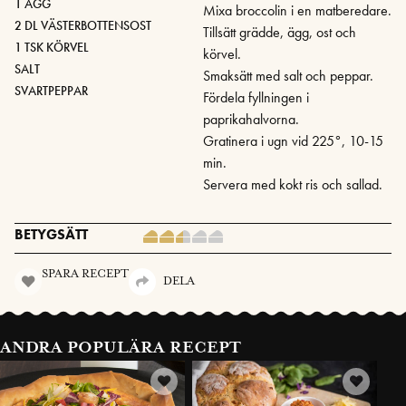
1 ÄGG
Mixa broccolin i en matberedare.
2 DL VÄSTERBOTTENSOST
Tillsätt grädde, ägg, ost och
1 TSK KÖRVEL
körvel.
SALT
Smaksätt med salt och peppar.
SVARTPEPPAR
Fördela fyllningen i
paprikahalvorna.
Gratinera i ugn vid 225°, 10-15
min.
Servera med kokt ris och sallad.
BETYGSÄTT
SPARA RECEPT
DELA
ANDRA POPULÄRA RECEPT