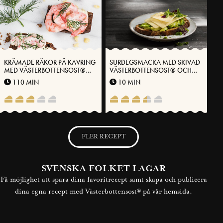
KRÄMADE RÄKOR PÅ KAVRING
SURDEGSMACKA MED SKIVAD
MED VÄSTERBOTTENSOST®
VÄSTERBOTTENSOST® OCH
OCH AIOLI
AVOKADO
110 MIN
10 MIN
FLER RECEPT
SVENSKA FOLKET LAGAR
Få möjlighet att spara dina favoritrecept samt skapa och publicera
dina egna recept med Västerbottensost® på vår hemsida.
BLI MEDLEM NU