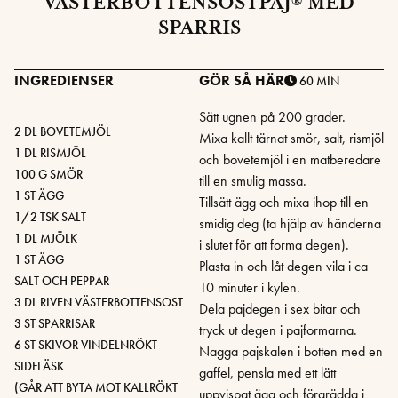
VÄSTERBOTTENSOSTPAJ® MED
SPARRIS
INGREDIENSER
GÖR SÅ HÄR
60 MIN
Sätt ugnen på 200 grader.
2 DL BOVETEMJÖL
Mixa kallt tärnat smör, salt, rismjöl
1 DL RISMJÖL
och bovetemjöl i en matberedare
100 G SMÖR
till en smulig massa.
1 ST ÄGG
Tillsätt ägg och mixa ihop till en
1/2 TSK SALT
smidig deg (ta hjälp av händerna
1 DL MJÖLK
i slutet för att forma degen).
1 ST ÄGG
Plasta in och låt degen vila i ca
SALT OCH PEPPAR
10 minuter i kylen.
3 DL RIVEN VÄSTERBOTTENSOST
Dela pajdegen i sex bitar och
3 ST SPARRISAR
tryck ut degen i pajformarna.
6 ST SKIVOR VINDELNRÖKT
Nagga pajskalen i botten med en
SIDFLÄSK
gaffel, pensla med ett lätt
(GÅR ATT BYTA MOT KALLRÖKT
uppvispat ägg och förgrädda i