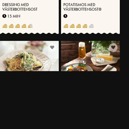
DRESSING MED
POTATISMOS MED
VÄSTERBOTTENSOST
VÄSTERBOTTENSOST®
15 MIN
SPAGETTI MED SPENAT OCH
PILSNERBRÄSERAT LAMM MED
GRILLAD ZUCCHINI
PRIMÖRER & SMÖRAD SKYSÅS
30 MIN
330 MIN