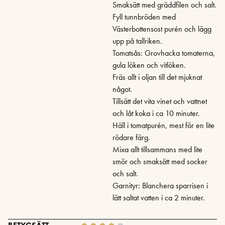
Smaksätt med gräddfilen och salt.
Fyll tunnbröden med
Västerbottensost purén och lägg
upp på tallriken.
Tomatsås: Grovhacka tomaterna,
gula löken och vitlöken.
Fräs allt i oljan till det mjuknat
något.
Tillsätt det vita vinet och vattnet
och låt koka i ca 10 minuter.
Häll i tomatpurén, mest för en lite
rödare färg.
Mixa allt tillsammans med lite
smör och smaksätt med socker
och salt.
Garnityr: Blanchera sparrisen i
lätt saltat vatten i ca 2 minuter.