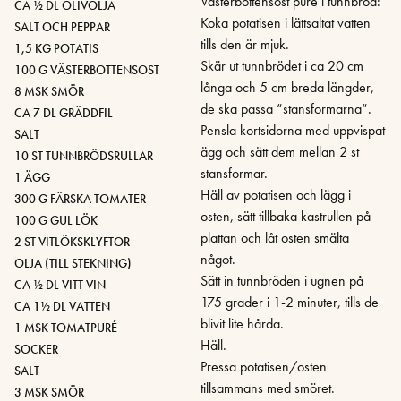
Västerbottensost puré i tunnbröd:
CA ½ DL OLIVOLJA
Koka potatisen i lättsaltat vatten
SALT OCH PEPPAR
tills den är mjuk.
1,5 KG POTATIS
Skär ut tunnbrödet i ca 20 cm
100 G VÄSTERBOTTENSOST
långa och 5 cm breda längder,
8 MSK SMÖR
de ska passa ”stansformarna”.
CA 7 DL GRÄDDFIL
Pensla kortsidorna med uppvispat
SALT
ägg och sätt dem mellan 2 st
10 ST TUNNBRÖDSRULLAR
stansformar.
1 ÄGG
Häll av potatisen och lägg i
300 G FÄRSKA TOMATER
osten, sätt tillbaka kastrullen på
100 G GUL LÖK
plattan och låt osten smälta
2 ST VITLÖKSKLYFTOR
något.
OLJA (TILL STEKNING)
Sätt in tunnbröden i ugnen på
CA ½ DL VITT VIN
175 grader i 1-2 minuter, tills de
CA 1½ DL VATTEN
blivit lite hårda.
1 MSK TOMATPURÉ
Häll.
SOCKER
Pressa potatisen/osten
SALT
tillsammans med smöret.
3 MSK SMÖR