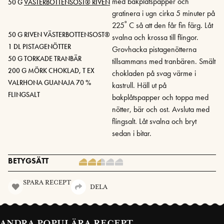
med bakplåtspapper och
50 G
VÄSTERBOTTENSOST® RIVEN
gratinera i ugn cirka 5 minuter på
225˚ C så att den får fin färg. Låt
50 G RIVEN VÄSTERBOTTENSOST®
svalna och krossa till flingor.
1 DL PISTAGENÖTTER
Grovhacka pistage­nötterna
50 G TORKADE TRANBÄR
tillsammans med tranbären. Smält
200 G MÖRK CHOKLAD, T EX
chokladen på svag värme i
VALRHONA GUANAJA 70 %
kastrull. Häll ut på
FLINGSALT
bakplåtspapper och toppa med
nötter, bär och ost. Avsluta med
flingsalt. Låt svalna och bryt
sedan i bitar.
BETYGSÄTT
SPARA RECEPT
DELA
ANDRA POPULÄRA RECEPT