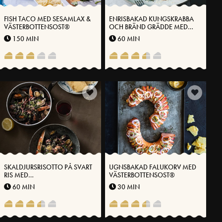
FISH TACO MED SESAMLAX &
ENRISBAKAD KUNGSKRABBA
VÄSTERBOTTENSOST®
OCH BRÄND GRÄDDE MED
VÄSTERBOTTENSOST®
150 MIN
60 MIN
SKALDJURSRISOTTO PÅ SVART
UGNSBAKAD FALUKORV MED
RIS MED
VÄSTERBOTTENSOST®
VÄSTERBOTTENSOST®
60 MIN
30 MIN