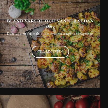
BLAND VÅRSOL OCH VÄNNER SEDAN
1872
Duka upp en festmåltid som hyllar säsongens härligheter.
TILL RECEPTEN