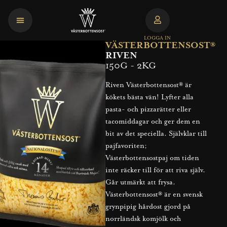
LOGGA IN
VÄSTERBOTTENSOST®
RIVEN
150G - 2KG
Riven Västerbottensost® är
kökets bästa vän! Lyfter alla
pasta- och pizzarätter eller
tacomiddagar och ger dem en
bit av det speciella. Självklar till
pajfavoriten;
Västerbottensostpaj om tiden
inte räcker till för att riva själv.
Går utmärkt att frysa.
Västerbottensost® är en svensk
grynpipig hårdost gjord på
norrländsk komjölk och