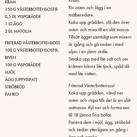
Kräm:
KRÄM
Riv osten och lägg i en
150 G VÄSTERBOTTENSOST®
matberedare.
0,5 DL VISPGRÄDDE
Koka upp grädden, slå den över
1 ST ÄGG
osten och mixa till en slät massa.
2 DL MATOLJA
Tillsätt ägget samtidigt som mixern
FRITERAD VÄSTERBOTTENSOST
är igång och gå sedan i med
100 G VÄSTERBOTTENSOST®,
oljan i en jämn stråle.
RIVEN
Smaka upp med lite salt och om
100 G VISPGRÄDDE
krämen känns lite tjock, späd då
MJÖL
med lite vatten.
ÄGG (UPPVISPAT)
Friterad Västerbottensost
STRÖBRÖD
Koka upp grädden, vänd ner
PANKO
osten och vispa tills det är en slät
ostmassa. Kyl ner och forma sen
till 18 jämna fina bollar.
Panera dem i mjöl, ägg, ströbröd
och sedan ytterligare en gång i
ägg och panko.