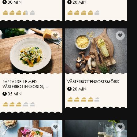
30 MIN
20 MIN
PAPPARDELLE MED
VÄSTERBOTTENSOSTSMÖR®
VÄSTERBOTTENSOST®,
20 MIN
BROCCOLI OCH
35 MIN
CITRONPICKLAD SILVERLÖK