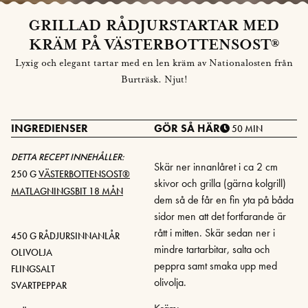
GRILLAD RÅDJURSTARTAR MED
KRÄM PÅ VÄSTERBOTTENSOST®
Lyxig och elegant tartar med en len kräm av Nationalosten från
Burträsk. Njut!
INGREDIENSER
GÖR SÅ HÄR
50 MIN
DETTA RECEPT INNEHÅLLER:
Skär ner innanlåret i ca 2 cm
250 G
VÄSTERBOTTENSOST®
skivor och grilla (gärna kolgrill)
MATLAGNINGSBIT 18 MÅN
dem så de får en fin yta på båda
sidor men att det fortfarande är
rått i mitten. Skär sedan ner i
450 G RÅDJURSINNANLÅR
mindre tartarbitar, salta och
OLIVOLJA
peppra samt smaka upp med
FLINGSALT
olivolja.
SVARTPEPPAR