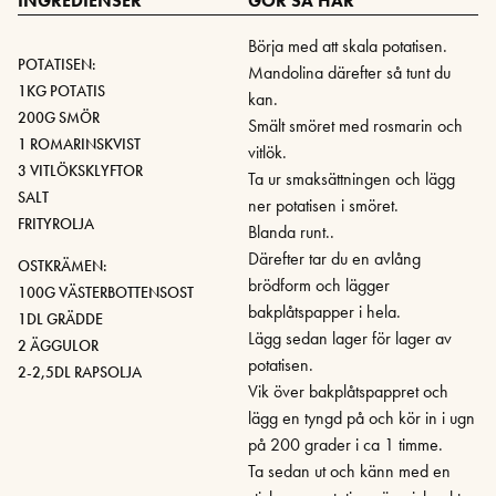
INGREDIENSER
GÖR SÅ HÄR
Börja med att skala potatisen.
POTATISEN:
Mandolina därefter så tunt du
1KG POTATIS
kan.
200G SMÖR
Smält smöret med rosmarin och
1 ROMARINSKVIST
vitlök.
3 VITLÖKSKLYFTOR
Ta ur smaksättningen och lägg
SALT
ner potatisen i smöret.
FRITYROLJA
Blanda runt..
Därefter tar du en avlång
OSTKRÄMEN:
brödform och lägger
100G VÄSTERBOTTENSOST
bakplåtspapper i hela.
1DL GRÄDDE
Lägg sedan lager för lager av
2 ÄGGULOR
potatisen.
2-2,5DL RAPSOLJA
Vik över bakplåtspappret och
lägg en tyngd på och kör in i ugn
på 200 grader i ca 1 timme.
Ta sedan ut och känn med en