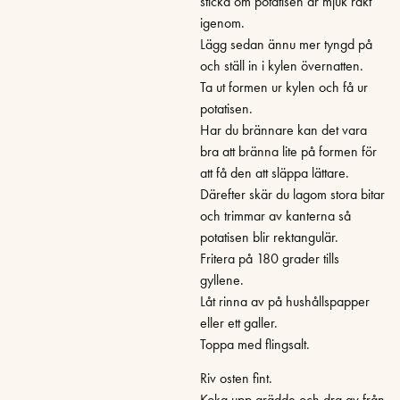
sticka om potatisen är mjuk rakt
igenom.
Lägg sedan ännu mer tyngd på
och ställ in i kylen övernatten.
Ta ut formen ur kylen och få ur
potatisen.
Har du brännare kan det vara
bra att bränna lite på formen för
att få den att släppa lättare.
Därefter skär du lagom stora bitar
och trimmar av kanterna så
potatisen blir rektangulär.
Fritera på 180 grader tills
gyllene.
Låt rinna av på hushållspapper
eller ett galler.
Toppa med flingsalt.
Riv osten fint.
Koka upp grädde och dra av från