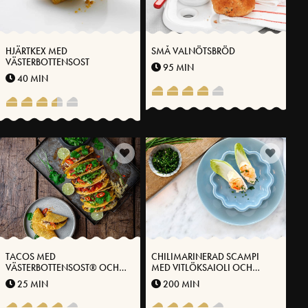
HJÄRTKEX MED
SMÅ VALNÖTSBRÖD
VÄSTERBOTTENSOST
95 MIN
40 MIN
TACOS MED
CHILIMARINERAD SCAMPI
VÄSTERBOTTENSOST® OCH
MED VITLÖKSAIOLI OCH
SYRAD ROMANSALLAD
VÄSTERBOTTENSOST®
25 MIN
200 MIN