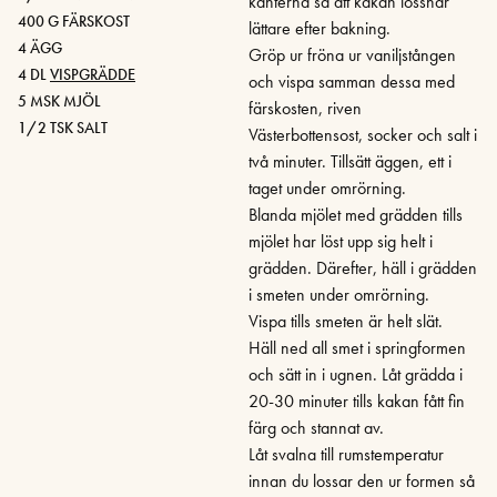
kanterna så att kakan lossnar
400 G FÄRSKOST
lättare efter bakning.
4 ÄGG
Gröp ur fröna ur vaniljstången
4 DL
VISPGRÄDDE
och vispa samman dessa med
5 MSK MJÖL
färskosten, riven
1/2 TSK SALT
Västerbottensost, socker och salt i
två minuter. Tillsätt äggen, ett i
taget under omrörning.
Blanda mjölet med grädden tills
mjölet har löst upp sig helt i
grädden. Därefter, häll i grädden
i smeten under omrörning.
Vispa tills smeten är helt slät.
Häll ned all smet i springformen
och sätt in i ugnen. Låt grädda i
20-30 minuter tills kakan fått fin
färg och stannat av.
Låt svalna till rumstemperatur
innan du lossar den ur formen så