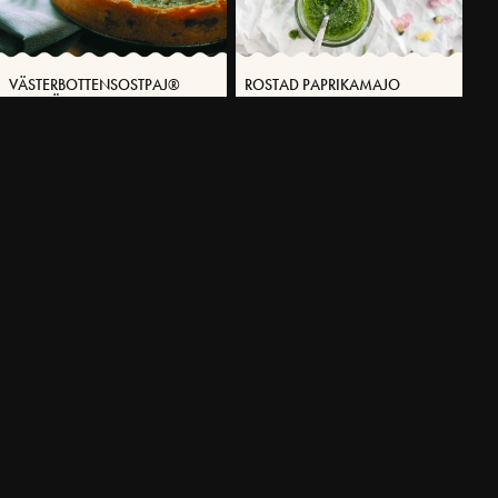
VÄSTERBOTTENSOSTPAJ®
ROSTAD PAPRIKAMAJO
MED LÖJROM
5 MIN
45 MIN
FLER RECEPT
SVENSKA FOLKET LAGAR
Få möjlighet att spara dina favoritrecept samt skapa och publicera
dina egna recept med Västerbottensost® på vår hemsida.
BLI MEDLEM NU