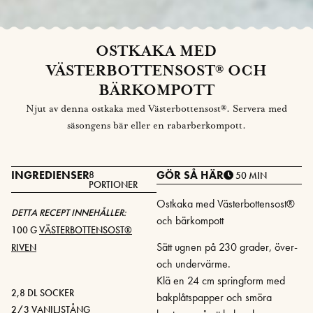
OSTKAKA MED
VÄSTERBOTTENSOST® OCH
BÄRKOMPOTT
Njut av denna ostkaka med Västerbottensost®. Servera med
säsongens bär eller en rabarberkompott.
INGREDIENSER
GÖR SÅ HÄR
8
50 MIN
PORTIONER
Ostkaka med Västerbottensost®
DETTA RECEPT INNEHÅLLER:
och bärkompott
100 G
VÄSTERBOTTENSOST®
Sätt ugnen på 230 grader, över-
RIVEN
och undervärme.
Klä en 24 cm springform med
2,8 DL SOCKER
bakplåtspapper och smöra
2/3 VANILJSTÅNG