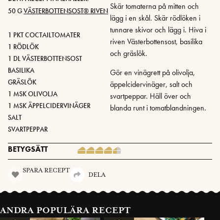
Skär tomaterna på mitten och
50 G
VÄSTERBOTTENSOST® RIVEN
lägg i en skål. Skär rödlöken i
tunnare skivor och lägg i. Hiva i
1 PKT COCTAILTOMATER
riven Västerbottensost, basilika
1 RÖDLÖK
och gräslök.
1 DL VÄSTERBOTTENSOST
BASILIKA
Gör en vinägrett på olivolja,
GRÄSLÖK
äppelcidervinäger, salt och
1 MSK OLIVOLJA
svartpeppar. Häll över och
1 MSK ÄPPELCIDERVINÄGER
blanda runt i tomatblandningen.
SALT
SVARTPEPPAR
BETYGSÄTT
SPARA RECEPT
DELA
ANDRA POPULÄRA RECEPT