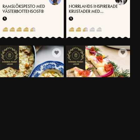
RAMSLÖKSPESTO MED
NORRLANDS INSPIRERADE
VÄSTERBOTTENSOST®
KRUSTADER MED
VÄSTERBOTTENSOST®
KANTARELLRISOTTO MED
PIZZA BIANCO MED
VÄSTERBOTTENSOST® OCH
STENBITSROM OCH PICKLAD
BRYNT SMÖR
RÖDLÖK