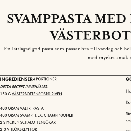
SVAMPPASTA MED
VÄSTERBOT
En lättlagad god pasta som passar bra till vardag och he
med mycket smak o
INGREDIENSER
G
4 PORTIONER
DETTA RECEPT INNEHÅLLER:
Ha
150 G
VÄSTERBOTTENSOST® RIVEN
Ko
400 GRAM VALFRI PASTA
St
400 GRAM SVAMP, T.EX. CHAMPINJONER
smö
2 STYCKEN SCHALOTTENLÖKAR
2-3 VITLÖKSKLYFTOR