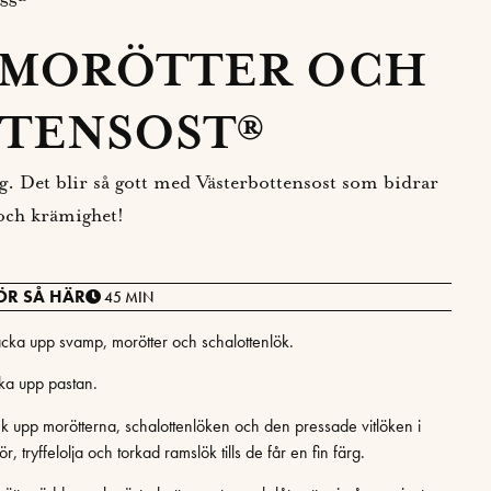
 MORÖTTER OCH
TENSOST®
lg. Det blir så gott med Västerbottensost som bidrar
ch krämighet!
ÖR SÅ HÄR
45 MIN
cka upp svamp, morötter och schalottenlök.
ka upp pastan.
ek upp morötterna, schalottenlöken och den pressade vitlöken i
r, tryffelolja och torkad ramslök tills de får en fin färg.