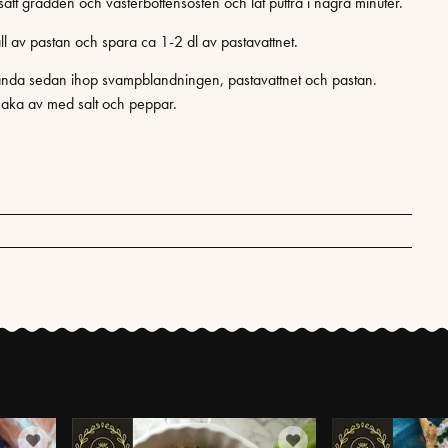
lsätt grädden och västerbottensosten och låt puttra i några minuter.
ll av pastan och spara ca 1-2 dl av pastavattnet.
anda sedan ihop svampblandningen, pastavattnet och pastan.
aka av med salt och peppar.