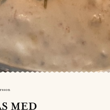
rsson
ÅS MED