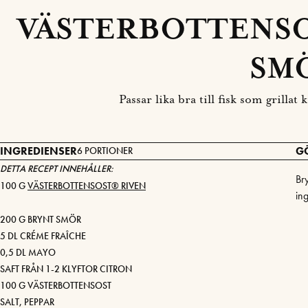
VÄSTERBOTTENSO
SM
Passar lika bra till fisk som grillat
INGREDIENSER
G
6 PORTIONER
DETTA RECEPT INNEHÅLLER:
Br
100 G
VÄSTERBOTTENSOST® RIVEN
in
200 G BRYNT SMÖR
5 DL CRÉME FRAÎCHE
0,5 DL MAYO
SAFT FRÅN 1-2 KLYFTOR CITRON
100 G VÄSTERBOTTENSOST
SALT, PEPPAR