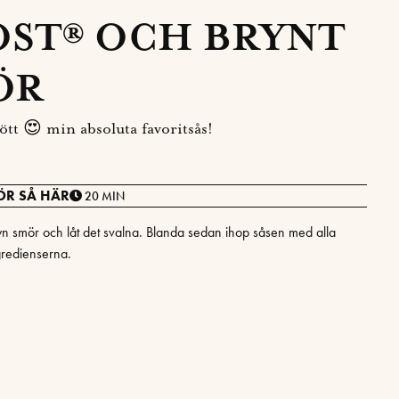
ST® OCH BRYNT
ÖR
 kött 😍 min absoluta favoritsås!
ÖR SÅ HÄR
20 MIN
yn smör och låt det svalna. Blanda sedan ihop såsen med alla
gredienserna.