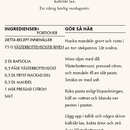
kallrökt lax.
En riktig härlig vardagsrätt.
INGREDIENSER
GÖR SÅ HÄR
4
PORTIONER
DETTA RECEPT INNEHÅLLER:
Hacka mandeln grovt och rosta i
75 G
VÄSTERBOTTENSOST® RIVEN
en torr stekpanna. Låt svalna.
Mixa oljan med dill,
2 DL RAPSOLJA
Västerbottensost, pressad citron,
0,5 PÅSE VÄSTERBOTTENSOST
och mandeln till en slät pesto.
0,5 DL FRYST HACKAD DILL
Smaka av med salt.
0,5 DL MANDEL
1 MSK PRESSAD CITRON
Koka pasta enligt förpackningen,
SALT
häll av vattnet och blanda ner
peston i pastan.
Lägg upp i tallrik och några skivor
kallrökt lax, kokta ärtor och strö
över Västerbottensost