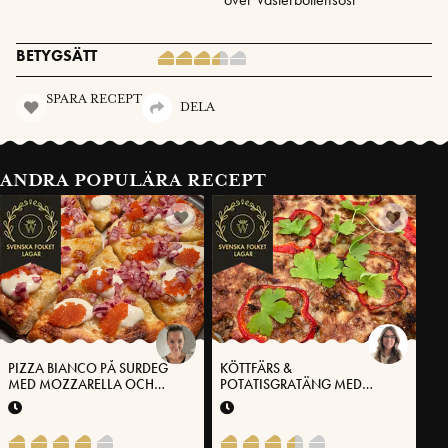
BETYGSÄTT
SPARA RECEPT
DELA
ANDRA POPULÄRA RECEPT
PIZZA BIANCO PÅ SURDEG
KÖTTFÄRS &
MED MOZZARELLA OCH
POTATISGRATÄNG MED
VÄSTERBOTTENSOST®
VÄSTERBOTTENSOST®
TOPPAD MED VITLÖKSKRÄM,
CITRONPICKLAD RÖDLÖK
OCH ROM