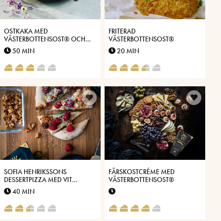
OSTKAKA MED
FRITERAD
VÄSTERBOTTENSOST® OCH
VÄSTERBOTTENSOST®
BÄRKOMPOTT
50 MIN
20 MIN
SOFIA HENRIKSSONS
FÄRSKOSTCRÉME MED
DESSERTPIZZA MED VIT
VÄSTERBOTTENSOST®
CHOKLAD, HALLON,
40 MIN
KANDERADE NÖTTER OCH
ROSMARIN