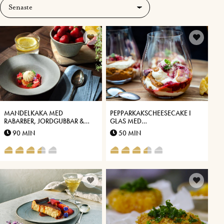
MANDELKAKA MED
PEPPARKAKSCHEESECAKE I
RABARBER, JORDGUBBAR &
GLAS MED
GLASS
VÄSTERBOTTENSOST® OCH
90 MIN
50 MIN
DULCE DE LECHE