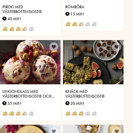
PIROG MED
ROMRÖRA
VÄSTERBOTTENSOST®
15 MIN
40 MIN
LINGONGLASS MED
KNÄCK MED
VÄSTERBOTTENSOST® OCH
VÄSTERBOTTENSOST®
KANDERADE HASSELNÖTTER
35 MIN
20 MIN