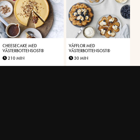
CHEESECAKE MED
VÅFFLOR MED
VÄSTERBOTTENSOST®
VÄSTERBOTTENSOST®
210 MIN
30 MIN
CHOKLADDOPPADE
PÄRON MED KOLA- OCH
JORDGUBBAR MED MANDEL
NÖTTÄCKE