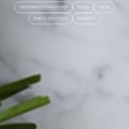
VÄSTERBOTTENSOSTPAJ®
PASTA
PIZZA
ENKLA TILLTUGG
FÖRRÄTT