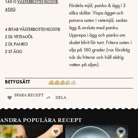
160 G
VÄSTERBOTTENSOST®
Fördela mjöl, panko & ägg i 3
450G
olika skålar. Vispa ägget och
panera osten i vetemjöl, sedan
ägg & avsluta med panko.
4 BITAR VÄSTERBOTTENSOST®
Upprepa i ägg och panko om
2 DL VETEMJÖL
skalet blivit för tunt. Fritera osten i
2 DL PANKO
olja på 180 grader (var försiktig
2 ST ÄGG
när du friterar och häll aldrig
vatten på oljan).
BETYGSÄTT
SPARA RECEPT
DELA
ANDRA POPULÄRA RECEPT