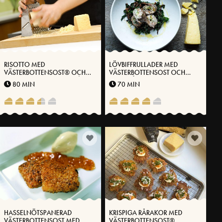
RISOTTO MED
LÖVBIFFRULLADER MED
VÄSTERBOTTENSOST® OCH
VÄSTERBOTTENSOST OCH
KRÄMIG SPARRIS, LAXFILÉ
SVARTKÅL MED CHILI OCH
80 MIN
70 MIN
OCH TOMATSKY
RÖDLÖK
HASSELNÖTSPANERAD
KRISPIGA RÅRAKOR MED
VÄSTERBOTTENSOST MED
VÄSTERBOTTENSOST®