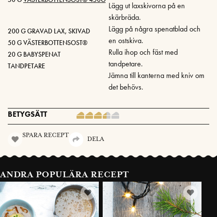
Lägg ut laxskivorna på en
skärbräda.
Lägg på några spenatblad och
200 G GRAVAD LAX, SKIVAD
en ostskiva.
50 G VÄSTERBOTTENSOST®
Rulla ihop och fäst med
20 G BABYSPENAT
tandpetare.
TANDPETARE
Jämna till kanterna med kniv om
det behövs.
BETYGSÄTT
SPARA RECEPT
DELA
ANDRA POPULÄRA RECEPT