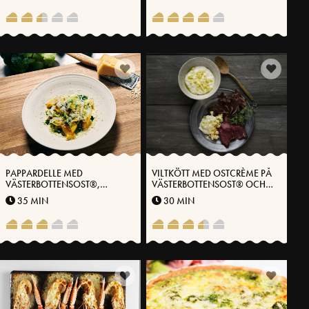
PAPPARDELLE MED
VILTKÖTT MED OSTCRÈME PÅ
VÄSTERBOTTENSOST®,
VÄSTERBOTTENSOST® OCH
BROCCOLI OCH
TIMJANOLJA
35 MIN
30 MIN
CITRONPICKLAD SILVERLÖK