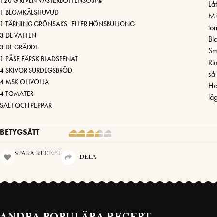
120 G RIVEN VÄSTERBOTTENSOST®
Låt
1 BLOMKÅLSHUVUD
Mi
1 TÄRNING GRÖNSAKS- ELLER HÖNSBULJONG
to
3 DL VATTEN
Bl
3 DL GRÄDDE
Sm
1 PÅSE FÄRSK BLADSPENAT
Ri
4 SKIVOR SURDEGSBRÖD
så 
4 MSK OLIVOLJA
Ha
4 TOMATER
lä
SALT OCH PEPPAR
BETYGSÄTT
SPARA RECEPT
DELA
ANDRA POPULÄRA RECEPT