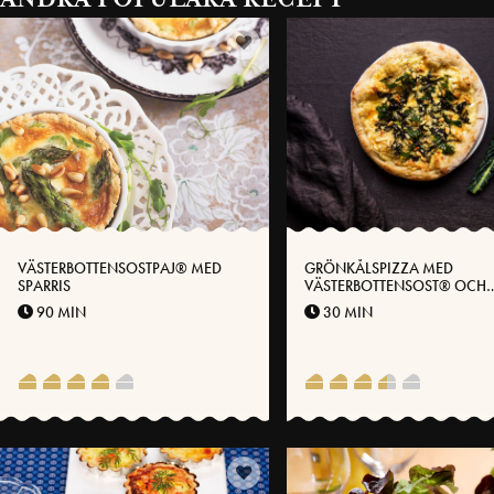
VÄSTERBOTTENSOSTPAJ® MED
GRÖNKÅLSPIZZA MED
SPARRIS
VÄSTERBOTTENSOST® OCH
ROSTADE PINJENÖTTER
90 MIN
30 MIN