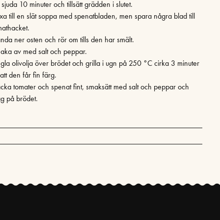
 sjuda 10 minuter och tillsätt grädden i slutet.
xa till en slät soppa med spenatbladen, men spara några blad till
mathacket.
anda ner osten och rör om tills den har smält.
aka av med salt och peppar.
ngla olivolja över brödet och grilla i ugn på 250 °C cirka 3 minuter
att den får fin färg.
cka tomater och spenat fint, smaksätt med salt och peppar och
gg på brödet.