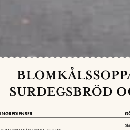
BLOMKÅLSSOPPA
SURDEGSBRÖD O
INGREDIENSER
G
Sk