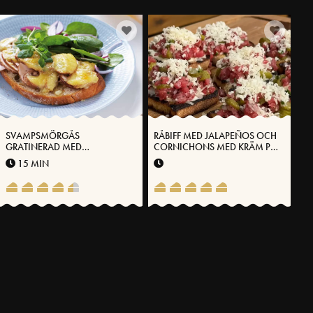
SVAMPSMÖRGÅS
RÅBIFF MED JALAPEÑOS OCH
GRATINERAD MED
CORNICHONS MED KRÄM PÅ
VÄSTERBOTTENSOST
VÄSTERBOTTENSOST®
15 MIN
FLER RECEPT
SVENSKA FOLKET LAGAR
Få möjlighet att spara dina favoritrecept samt skapa och publicera