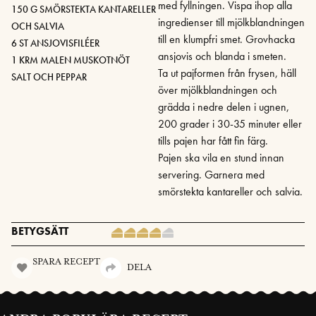
med fyllningen. Vispa ihop alla
150 G SMÖRSTEKTA KANTARELLER
ingredienser till mjölkblandningen
OCH SALVIA
till en klumpfri smet. Grovhacka
6 ST ANSJOVISFILÉER
ansjovis och blanda i smeten.
1 KRM MALEN MUSKOTNÖT
Ta ut pajformen från frysen, häll
SALT OCH PEPPAR
över mjölkblandningen och
grädda i nedre delen i ugnen,
200 grader i 30-35 minuter eller
tills pajen har fått fin färg.
Pajen ska vila en stund innan
servering. Garnera med
smörstekta kantareller och salvia.
BETYGSÄTT
SPARA RECEPT
DELA