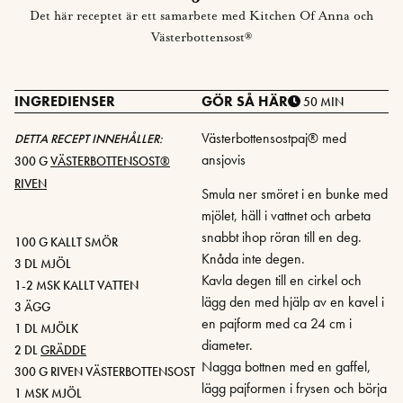
Det här receptet är ett samarbete med Kitchen Of Anna och
Västerbottensost®
INGREDIENSER
GÖR SÅ HÄR
50 MIN
Västerbottensostpaj® med
DETTA RECEPT INNEHÅLLER:
ansjovis
300 G
VÄSTERBOTTENSOST®
RIVEN
Smula ner smöret i en bunke med
mjölet, häll i vattnet och arbeta
snabbt ihop röran till en deg.
100 G KALLT SMÖR
Knåda inte degen.
3 DL MJÖL
Kavla degen till en cirkel och
1-2 MSK KALLT VATTEN
lägg den med hjälp av en kavel i
3 ÄGG
en pajform med ca 24 cm i
1 DL MJÖLK
diameter.
2 DL
GRÄDDE
Nagga bottnen med en gaffel,
300 G RIVEN VÄSTERBOTTENSOST
lägg pajformen i frysen och börja
1 MSK MJÖL