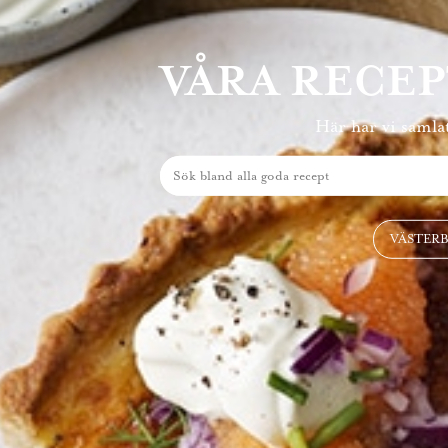
VÅRA RECE
Här har vi samlat
VÄSTER