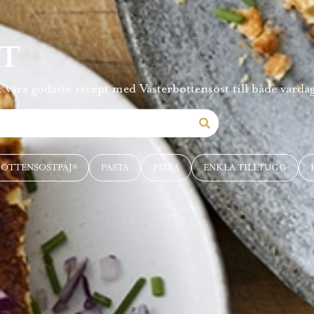
PT
 våra godaste recept med Västerbottensost till både vardag
BOTTENSOSTPAJ®
PASTA
PIZZA
ENKLA TILLTUGG