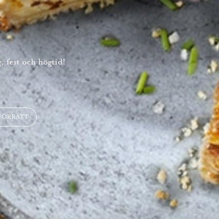
, fest och högtid!
FÖRRÄTT