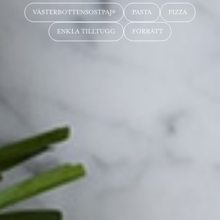
VÄSTERBOTTENSOSTPAJ®
PASTA
PIZZA
ENKLA TILLTUGG
FÖRRÄTT