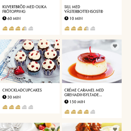
KUVERTBRÖD MED OLIKA
SILL MED
FRÖTOPPING
VÄSTERBOTTENSOST®
60 MIN
10 MIN
CHOCKLADCUPCAKES
CRÉME CARAMEL MED
GRENADINSYLTADE
30 MIN
APELSINSKAL
150 MIN