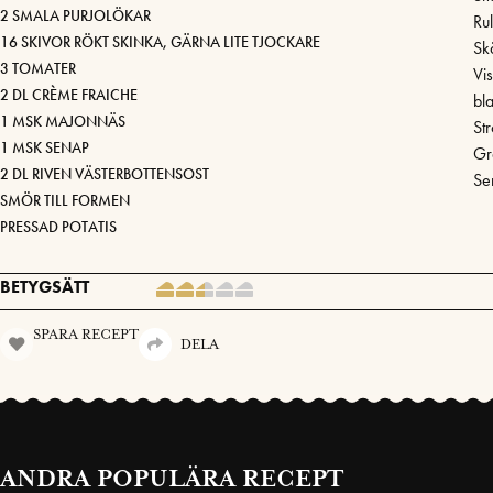
2 SMALA PURJOLÖKAR
Rul
16 SKIVOR RÖKT SKINKA, GÄRNA LITE TJOCKARE
Sk
3 TOMATER
Vi
2 DL CRÈME FRAICHE
bl
1 MSK MAJONNÄS
St
1 MSK SENAP
Gra
2 DL RIVEN VÄSTERBOTTENSOST
Se
SMÖR TILL FORMEN
PRESSAD POTATIS
BETYGSÄTT
SPARA RECEPT
DELA
ANDRA POPULÄRA RECEPT