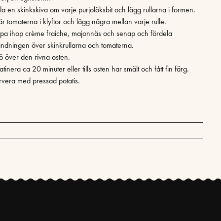
la en skinkskiva om varje purjolöksbit och lägg rullarna i formen.
är tomaterna i klyftor och lägg några mellan varje rulle.
spa ihop crème fraiche, majonnäs och senap och fördela
andningen över skinkrullarna och tomaterna.
rö över den rivna osten.
tinera ca 20 minuter eller tills osten har smält och fått fin färg.
rvera med pressad potatis.