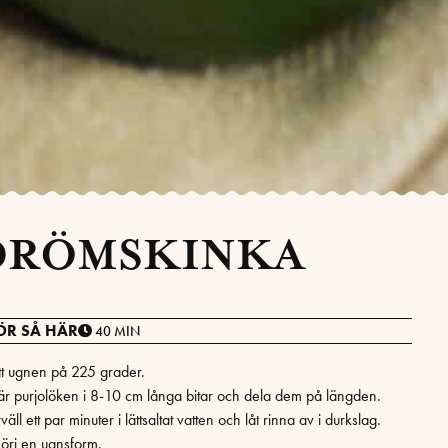
DRÖMSKINKA
ÖR SÅ HÄR
40 MIN
tt ugnen på 225 grader.
är purjolöken i 8-10 cm långa bitar och dela dem på längden.
väll ett par minuter i lättsaltat vatten och låt rinna av i durkslag.
örj en ugnsform.