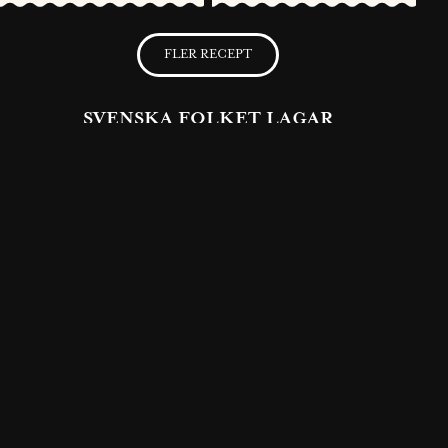
FLER RECEPT
SVENSKA FOLKET LAGAR
Få möjlighet att spara dina favoritrecept samt skapa och publicera
dina egna recept med Västerbottensost® på vår hemsida.
BLI MEDLEM NU