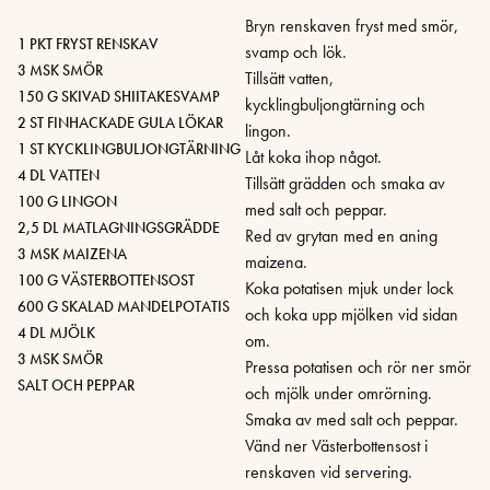
Bryn renskaven fryst med smör,
1 PKT FRYST RENSKAV
svamp och lök.
3 MSK SMÖR
Tillsätt vatten,
150 G SKIVAD SHIITAKESVAMP
kycklingbuljongtärning och
2 ST FINHACKADE GULA LÖKAR
lingon.
1 ST KYCKLINGBULJONGTÄRNING
Låt koka ihop något.
4 DL VATTEN
Tillsätt grädden och smaka av
100 G LINGON
med salt och peppar.
2,5 DL MATLAGNINGSGRÄDDE
Red av grytan med en aning
3 MSK MAIZENA
maizena.
100 G VÄSTERBOTTENSOST
Koka potatisen mjuk under lock
600 G SKALAD MANDELPOTATIS
och koka upp mjölken vid sidan
4 DL MJÖLK
om.
3 MSK SMÖR
Pressa potatisen och rör ner smör
SALT OCH PEPPAR
och mjölk under omrörning.
Smaka av med salt och peppar.
Vänd ner Västerbottensost i
renskaven vid servering.