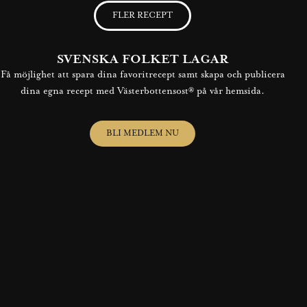
FLER RECEPT
SVENSKA FOLKET LAGAR
Få möjlighet att spara dina favoritrecept samt skapa och publicera
dina egna recept med Västerbottensost® på vår hemsida.
BLI MEDLEM NU
TACO DELUXE PÅ VÄSTERBOTTNISKA
Se våra varianter på tacos som garanterat kommer att göra