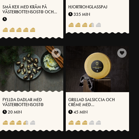
SMÅ KEX MED KRÄM PÅ
HJORTRONGLASSPAJ
VÄSTERBOTTENSOST® OCH
335 MIN
BRYNT SMÖR
FYLLDA DADLAR MED
GRILLAD SALSICCIA OCH
VÄSTERBOTTENSOST®
CRÉME MED
VÄSTERBOTTENSOST
20 MIN
45 MIN