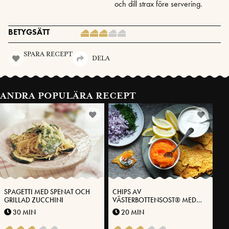
och dill strax före servering.
BETYGSÄTT
SPARA RECEPT
DELA
ANDRA POPULÄRA RECEPT
SPAGETTI MED SPENAT OCH
CHIPS AV
GRILLAD ZUCCHINI
VÄSTERBOTTENSOST® MED
LÖJROM, LÖK, DILL OCH
30 MIN
20 MIN
GRÄDDFIL