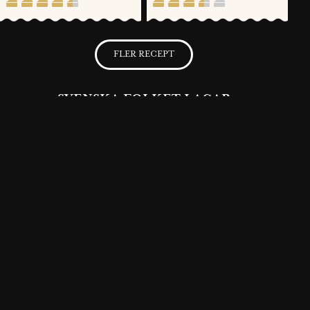
FLER RECEPT
SVENSKA FOLKET LAGAR
Få möjlighet att spara dina favoritrecept samt skapa och publicera
dina egna recept med Västerbottensost® på vår hemsida.
BLI MEDLEM NU