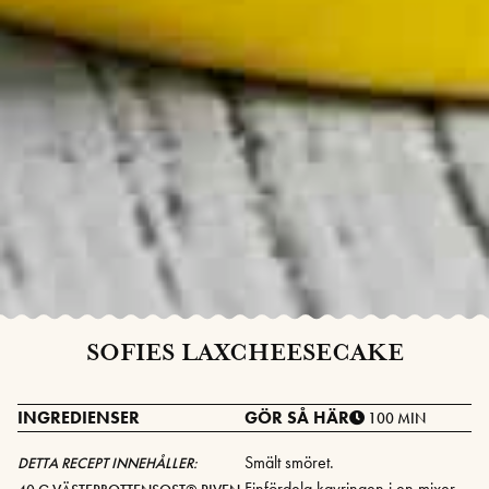
SOFIES LAXCHEESECAKE
INGREDIENSER
GÖR SÅ HÄR
100 MIN
Smält smöret.
DETTA RECEPT INNEHÅLLER:
Finfördela kavringen i en mixer,