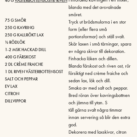
40 G
VÄSTERBOTTENSOST® RIVEN
blanda med det avsvalnade
smöret.
75 G SMÖR
Tryck ut brödsmulorna i en stor
250 G KAVRING
form (eller flera små
250 G KALLRÖKT LAX
portionsformar) och ställ svalt.
½ RÖDLÖK
Skär laxen i små tärningar, spara
1-2 MSK HACKAD DILL
ev några skivor till dekoration.
400 G FÄRSKOST
Finhacka löken och dillen.
2 DL CRÈME FRAICHE
Blanda färskost och riven ost, rör
1 DL RIVEN VÄSTERBOTTENSOST
försiktigt ned crème fraiche och
SALT OCH PEPPAR
sedan lax, lök och dill.
EV LAX
Smaka av med salt och peppar.
CITRON
Bred röran över kavringsbottnen
DILLVIPPOR
och jämna till ytan. S
täll gärna svalt några timmar
innan servering så blir den extra
god.
Dekorera med laxskivor, citron