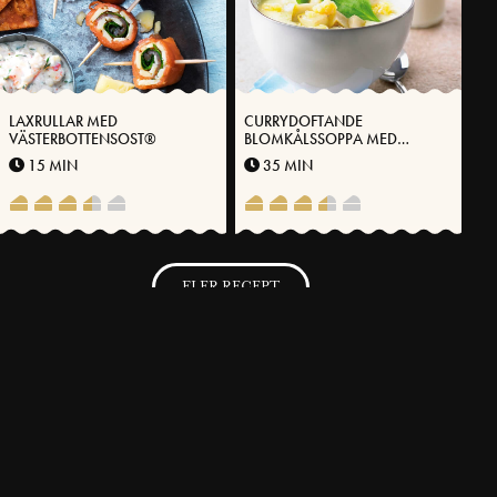
LAXRULLAR MED
CURRYDOFTANDE
VÄSTERBOTTENSOST®
BLOMKÅLSSOPPA MED
VÄSTERBOTTENSOST
15 MIN
35 MIN
FLER RECEPT
SVENSKA FOLKET LAGAR
Få möjlighet att spara dina favoritrecept samt skapa och publicera
dina egna recept med Västerbottensost® på vår hemsida.
BLI MEDLEM NU