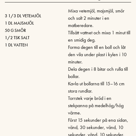
Mixa vetemjöl, majsmjöl, smör
3 1/3 DL VETEMJÖL
och salt 2 minuter i en
1 DL MAJSMJÖL
matberedare.
50 G SMÖR
Tillsätt vattnet och mixa 1 minut till
1/2 TSK SALT
en smidig deg.
1 DL VATTEN
Forma degen till en boll och låt
den vila under plast i kylen i 10
minuter.
Dela degen i 8 bitar och rulla till
bollar.
Kavla ut bollarna till 15–16 cm
stora rundlar.
Torrstek varje bröd i en
stekpanna på medelhög/hög
värme.
Först 15 sekunder på ena sidan,
vänd, 30 sekunder, vänd, 10
sekunder, vänd, 10 sekunder.