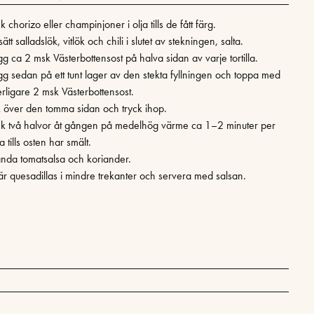
k chorizo eller champinjoner i olja tills de fått färg.
lsätt salladslök, vitlök och chili i slutet av stekningen, salta.
gg ca 2 msk Västerbottensost på halva sidan av varje tortilla.
gg sedan på ett tunt lager av den stekta fyllningen och toppa med
erligare 2 msk Västerbottensost.
k över den tomma sidan och tryck ihop.
ek två halvor åt gången på medelhög värme ca 1–2 minuter per
a tills osten har smält.
anda tomatsalsa och koriander.
är quesadillas i mindre trekanter och servera med salsan.