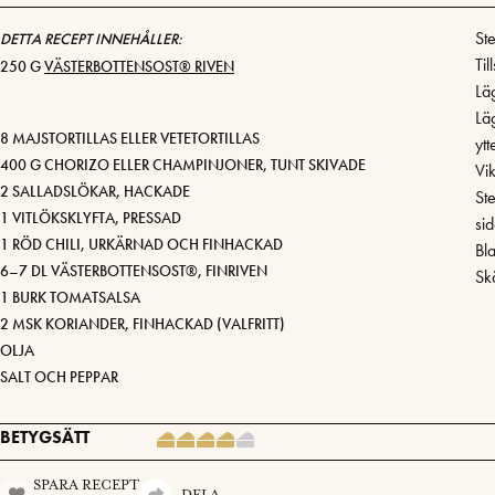
Ste
DETTA RECEPT INNEHÅLLER:
Til
250 G
VÄSTERBOTTENSOST® RIVEN
Lä
Lä
8 MAJSTORTILLAS ELLER VETETORTILLAS
ytt
400 G CHORIZO ELLER CHAMPINJONER, TUNT SKIVADE
Vi
2 SALLADSLÖKAR, HACKADE
St
1 VITLÖKSKLYFTA, PRESSAD
sid
1 RÖD CHILI, URKÄRNAD OCH FINHACKAD
Bl
6–7 DL VÄSTERBOTTENSOST®, FINRIVEN
Sk
1 BURK TOMATSALSA
2 MSK KORIANDER, FINHACKAD (VALFRITT)
OLJA
SALT OCH PEPPAR
BETYGSÄTT
SPARA RECEPT