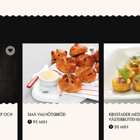
MP OCH
SMÅ VALNÖTSBRÖD
KRUSTADER MED
VÄSTERBOTTEN
95 MIN
ANSJOVIS
30 MIN