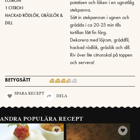
LÖJROM
potatisen och löken i en ugnstålig
1 CITRON
stekpanna.
HACKAD RÖDLÖK, GRÄSLÖK &
Sätt in stekpannan i ugnen och
DILL
grädda i ca 20-25 min tills
tortillan fått fin färg.
Dekorera med löjrom, gräddfil,
hackad rödlök, gräslök och dill.
Riv över lite citronskal på toppen
och servera!
BETYGSÄTT
SPARA RECEPT
DELA
ANDRA POPULÄRA RECEPT