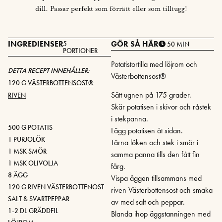
dill. Passar perfekt som förrätt eller som tilltugg!
INGREDIENSER
GÖR SÅ HÄR
5
50 MIN
PORTIONER
Potatistortilla med löjrom och
DETTA RECEPT INNEHÅLLER:
Västerbottensost®
120 G
VÄSTERBOTTENSOST®
Sätt ugnen på 175 grader.
RIVEN
Skär potatisen i skivor och råstek
i stekpanna.
500 G POTATIS
Lägg potatisen åt sidan.
1 PURJOLÖK
Tärna löken och stek i smör i
1 MSK SMÖR
samma panna tills den fått fin
1 MSK OLIVOLJA
färg.
8 ÄGG
Vispa äggen tillsammans med
120 G RIVEN VÄSTERBOTTENOST
riven Västerbottensost och smaka
SALT & SVARTPEPPAR
av med salt och peppar.
1-2 DL GRÄDDFIL
Blanda ihop äggstanningen med