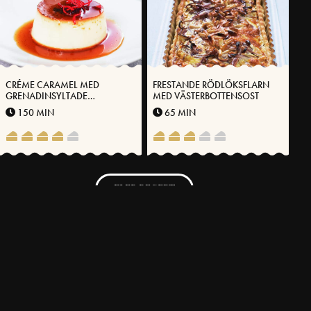
CRÉME CARAMEL MED
FRESTANDE RÖDLÖKSFLARN
GRENADINSYLTADE
MED VÄSTERBOTTENSOST
APELSINSKAL
150 MIN
65 MIN
FLER RECEPT
SVENSKA FOLKET LAGAR
Få möjlighet att spara dina favoritrecept samt skapa och publicera
dina egna recept med Västerbottensost® på vår hemsida.
BLI MEDLEM NU