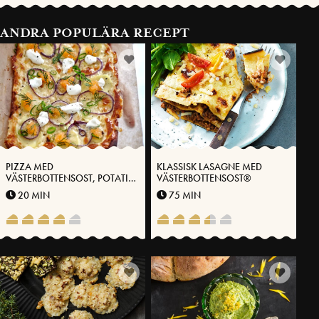
ANDRA POPULÄRA RECEPT
PIZZA MED
KLASSISK LASAGNE MED
VÄSTERBOTTENSOST, POTATIS
VÄSTERBOTTENSOST®
OCH LÖJROM
20 MIN
75 MIN