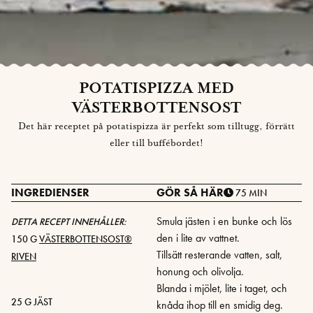
POTATISPIZZA MED
VÄSTERBOTTENSOST
Det här receptet på potatispizza är perfekt som tilltugg, förrätt
eller till buffébordet!
INGREDIENSER
GÖR SÅ HÄR
75 MIN
Smula jästen i en bunke och lös
DETTA RECEPT INNEHÅLLER:
den i lite av vattnet.
150 G
VÄSTERBOTTENSOST®
Tillsätt resterande vatten, salt,
RIVEN
honung och olivolja.
Blanda i mjölet, lite i taget, och
25 G JÄST
knåda ihop till en smidig deg.