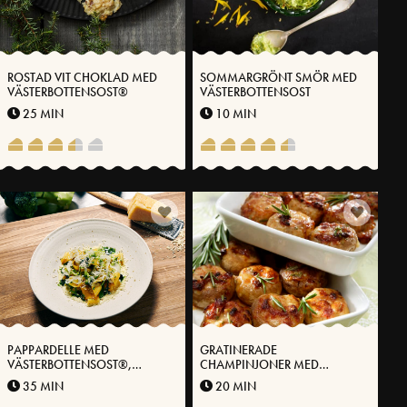
ROSTAD VIT CHOKLAD MED
SOMMARGRÖNT SMÖR MED
VÄSTERBOTTENSOST®
VÄSTERBOTTENSOST
25 MIN
10 MIN
PAPPARDELLE MED
GRATINERADE
VÄSTERBOTTENSOST®,
CHAMPINJONER MED
BROCCOLI OCH
VÄSTERBOTTENSOST
35 MIN
20 MIN
CITRONPICKLAD SILVERLÖK