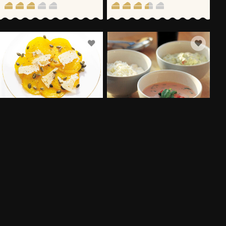
GULBETSCARPACCIO
DRAGONSÅS MED
VÄSTERBOTTENSOST
30 MIN
15 MIN
FLER RECEPT