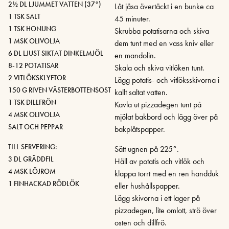
2½ DL LJUMMET VATTEN (37°)
Låt jäsa övertäckt i en bunke ca
1 TSK SALT
45 minuter.
1 TSK HONUNG
Skrubba potatisarna och skiva
1 MSK OLIVOLJA
dem tunt med en vass kniv eller
6 DL LJUST SIKTAT DINKELMJÖL
en mandolin.
8-12 POTATISAR
Skala och skiva vitlöken tunt.
2 VITLÖKSKLYFTOR
Lägg potatis- och vitlöksskivorna i
150 G RIVEN VÄSTERBOTTENSOST
kallt saltat vatten.
1 TSK DILLFRÖN
Kavla ut pizzadegen tunt på
4 MSK OLIVOLJA
mjölat bakbord och lägg över på
SALT OCH PEPPAR
bakplåtspapper.
TILL SERVERING:
Sätt ugnen på 225°.
3 DL GRÄDDFIL
Häll av potatis och vitlök och
4 MSK LÖJROM
klappa torrt med en ren handduk
1 FINHACKAD RÖDLÖK
eller hushållspapper.
Lägg skivorna i ett lager på
pizzadegen, lite omlott, strö över
osten och dillfrö.