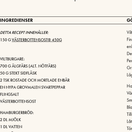
INGREDIENSER
G
Vil
DETTA RECEPT INNEHÅLLER:
Fi
150 G
VÄSTERBOTTENSOST® 450G
en
De
VILTBURGARE:
Pe
700 G ÄLGFÄRS (ALT. NÖTFÄRS)
Gr
50 G STEKT SIDFLÄSK
Lä
2 TSK ROSTADE OCH MORTLADE ENBÄR
Ha
EN NYPA GROVMALEN SVARTPEPPAR
Vä
FLING­SALT
Smu
VÄSTERBOTTENSOST
Bla
HAMBURGERBRÖD:
Til
2 DL MJÖLK
Lå
1 DL VATTEN
Tö