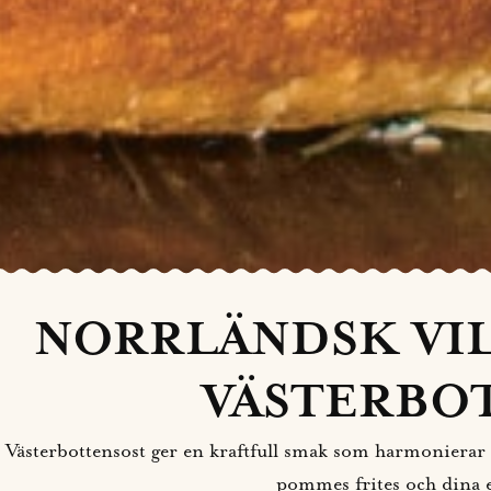
NORRLÄNDSK VI
VÄSTERBO
Västerbottensost ger en kraftfull smak som harmonierar
pommes frites och dina e