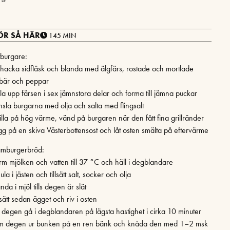
ÖR SÅ HÄR
145 MIN
tburgare:
nhacka sidfläsk och blanda med älgfärs, rostade och mortlade
bär och peppar
la upp färsen i sex jämnstora delar och forma till jämna puckar
nsla burgarna med olja och salta med flingsalt
illa på hög värme, vänd på burgaren när den fått fina grillränder
gg på en skiva Västerbottensost och låt osten smälta på eftervärme
mburgerbröd:
rm mjölken och vatten till 37 °C och häll i degbland­are
la i jästen och tillsätt salt, socker och olja
nda i mjöl tills degen är slät
lsätt sedan ägget och riv i osten
t degen gå i degblandaren på lägsta hastighet i cirka 10 minuter
m degen ur bunken på en ren bänk och knåda den med 1–2 msk