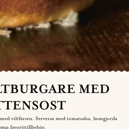
LTBURGARE MED
TTENSOST
 med viltfärsen. Serveras med tomatsalsa, hemgjorda
gna favorittillbehör.