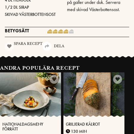
på galler under duk. Servera
1/2 DL SIRAP
med skivad Västerbottensost.
SKIVAD VÄSTERBOTTENSOST
BETYGSÄTT
SPARA RECEPT
DELA
ANDRA POPULÄRA RECEPT
NATIONALDAGSMENY
GRILJERAD KÅLROT
FÖRRÄTT
130 MIN