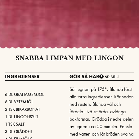
SNABBA LIMPAN MED LINGON
INGREDIENSER
GÖR SÅ HÄR
60 MIN
Sätt ugnen på 175°. Blanda först
6 DL GRAHAMSMJÖL
alla torra ingredienser. Rör sedan
6 DL VETEMJÖL
ned resten. Blanda väl och
2 TSK BIKARBONAT
fördela i två smörda, avlånga
1 DL LINGONSYLT
bakformar. Grädda i nedre delen
1 TSK SALT
av ugnen i ca 50 minuter. Pensla
3 DL GRÄDDFIL
med vatten och låt bröden svalna
4 DL FILMJÖLK