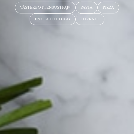
VÄSTERBOTTENSOSTPAJ®
PASTA
PIZZA
ENKLA TILLTUGG
FÖRRÄTT