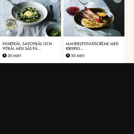
SVARTKÅL, SAVOYKÅL OCH
MANDELPOTATISCRÈME MED
VITKÅL MED SÅS PÅ
KRISPIG
VÄSTERBOTTENSOST®
VÄSTERBOTTENSOST®,
30 MIN
50 MIN
ENDIVER OCH PICKLADE
ÄPPLEN
GRAVAD RÖDING MED
PILGRIMSMUSSLA MED PURÉ
VÄSTERBOTTENSOST® OCH
PÅ JORDÄRTSKOCKA OCH