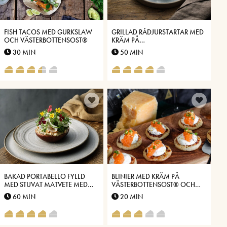
FISH TACOS MED GURKSLAW
GRILLAD RÅDJURSTARTAR MED
OCH VÄSTERBOTTENSOST®
KRÄM PÅ
VÄSTERBOTTENSOST®
30 MIN
50 MIN
BAKAD PORTABELLO FYLLD
BLINIER MED KRÄM PÅ
MED STUVAT MATVETE MED
VÄSTERBOTTENSOST® OCH
SMAK AV
LÖJROM
60 MIN
20 MIN
VÄSTERBOTTENSOST®