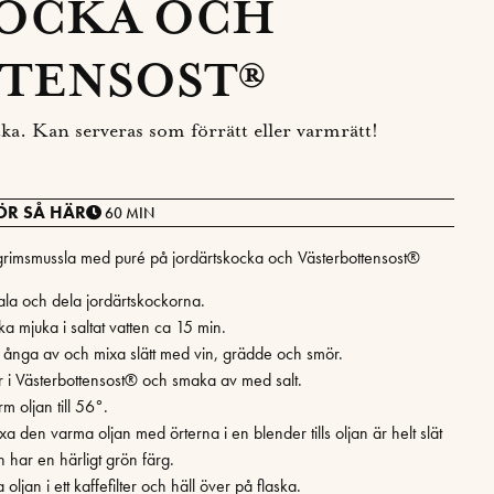
OCKA OCH
TENSOST®
a. Kan serveras som förrätt eller varmrätt!
ÖR SÅ HÄR
60 MIN
lgrimsmussla med puré på jordärtskocka och Västerbottensost®
ala och dela jordärtskockorna.
ka mjuka i saltat vatten ca 15 min.
t ånga av och mixa slätt med vin, grädde och smör.
r i Västerbottensost® och smaka av med salt.
m oljan till 56°.
a den varma oljan med örterna i en blender tills oljan är helt slät
h har en härligt grön färg.
a oljan i ett kaffefilter och häll över på flaska.