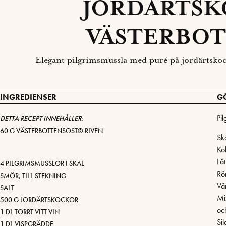
JORDÄRTSK
VÄSTERBOT
Elegant pilgrimsmussla med puré på jordärtskock
INGREDIENSER
G
Pi
DETTA RECEPT INNEHÅLLER:
60 G
VÄSTERBOTTENSOST® RIVEN
Sk
Ko
Lå
4 PILGRIMSMUSSLOR I SKAL
Rö
SMÖR, TILL STEKNING
Vär
SALT
Mix
500 G JORDÄRTSKOCKOR
oc
1 DL TORRT VITT VIN
Sil
1 DL
VISPGRÄDDE