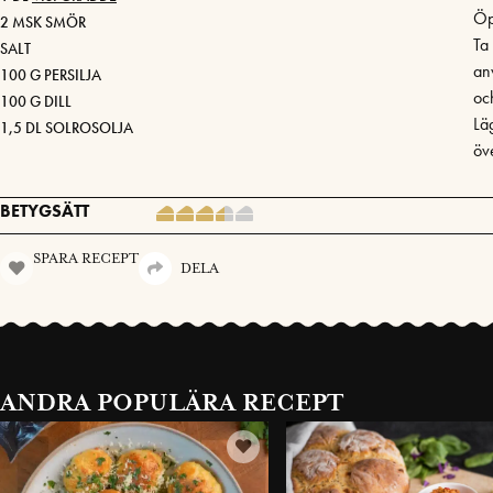
Öp
2 MSK SMÖR
Ta
SALT
an
100 G PERSILJA
och
100 G DILL
Lä
1,5 DL SOLROSOLJA
öve
BETYGSÄTT
SPARA RECEPT
DELA
ANDRA POPULÄRA RECEPT