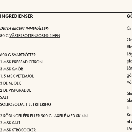
INGREDIENSER
G
Gr
DETTA RECEPT INNEHÅLLER:
80 G
VÄSTERBOTTENSOST® RIVEN
Gr
Bla
Lä
600 G SVARTRÖTTER
pla
1 MSK PRESSAD CITRON
Lå
3 MSK SMÖR
gä
1,5 MSK VETEMJÖL
Vä
3 DL MJÖLK
2 DL VISPGRÄDDE
Stu
SALT
Ska
SOLROSOLJA, TILL FRITERING
till
Ko
2 RÖDINGFILÉER ELLER 500 G LAXFILÉ MED SKINN
al 
2 MSK SALT
Lå
2 MSK STRÖSOCKER