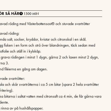
ÖR SÅ HÄR
1500 MIN
avad röding med Västerbottensost® och stuvade svartrötter
avad röding:
nda salt, socker, kryddor, kvistar och citronskal i en skål.
gg fisken i en form och strö över blandningen, täck sedan med
stfolie och ställ in i kylskåp.
t grava rödingen i minst 1 dygn, gärna 2 och laxen minst 2 dygn,
rna 3.
nd filéerna en gång om dagen.
vade svartrötter:
la och skär svartrötterna i ca 5 cm bitar (spara 2 hela svartrötter
 fritering).
ka bitarna i saltat vatten med citronsaft ca 4 min, de får gärna vara
dente.
t rinna av på hushållspapper.