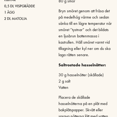
80 g smör
0,5 DL VISPGRÄDDE
Bryn smöret genom att fräsa det
1 ÄGG
på medelhög värme och sedan
2 DL MATOLJA
sänka till en lägre temperatur när
smöret ”tystnar” och det bildats
en ljusbrun bottenmassa i
kastrullen. Håll smöret varmt vid
tillagning eller kyl ner om du ska
laga rätten senare.
Saltrostade hasselnötter:
30 g hasselnötter (skållade)
2 g salt
Vatten
Placera de skållade
hasselnötterna på en plåt med
bakplåtspapper. Skvätt eller
spraya nötterna lätt med vatten