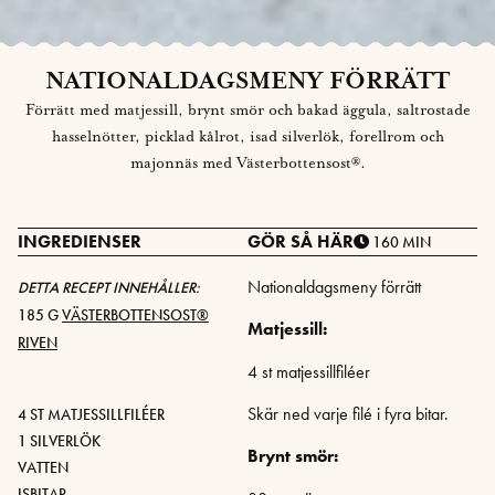
NATIONALDAGSMENY FÖRRÄTT
Förrätt med matjessill, brynt smör och bakad äggula, saltrostade
hasselnötter, picklad kålrot, isad silverlök, forellrom och
majonnäs med Västerbottensost®.
INGREDIENSER
GÖR SÅ HÄR
160 MIN
Nationaldagsmeny förrätt
DETTA RECEPT INNEHÅLLER:
185 G
VÄSTERBOTTENSOST®
Matjessill:
RIVEN
4 st matjessillfiléer
Skär ned varje filé i fyra bitar.
4 ST MATJESSILLFILÉER
1 SILVERLÖK
Brynt smör:
VATTEN
ISBITAR