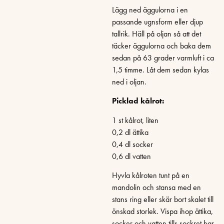
Lägg ned äggulorna i en
passande ugnsform eller djup
tallrik. Häll på oljan så att det
täcker äggulorna och baka dem
sedan på 63 grader varmluft i ca
1,5 timme. Låt dem sedan kylas
ned i oljan.
Picklad kålrot:
1 st kålrot, liten
0,2 dl ättika
0,4 dl socker
0,6 dl vatten
Hyvla kålroten tunt på en
mandolin och stansa med en
stans ring eller skär bort skalet till
önskad storlek. Vispa ihop ättika,
socker och vatten tills sockret har