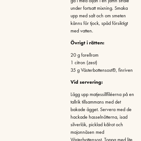
gå i med oljan i en jämn stråle
under fortsatt mixning. Smaka
upp med salt och om smeten
känns för tjock, späd försiktigt
med vatten.
Övrigt i rätten:
20 g forellrom
1 citron (zest)
35 g Västerbottensost®, finriven
Vid servering:
Lägg upp matjessillfiléerna på en
tallrik tillsammans med det
bakade ägget. Servera med de
hackade hasselnötterna, isad
silverlök, picklad kålrot och
majonnäsen med
Västerbottensost. Toppa med lite