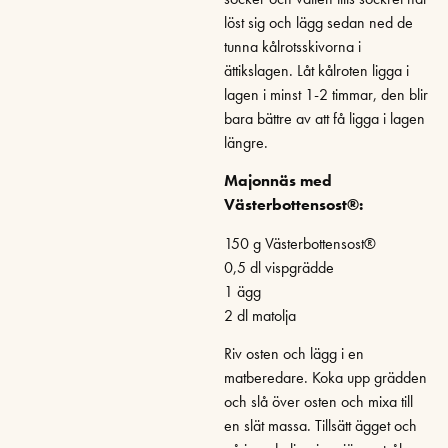
löst sig och lägg sedan ned de
tunna kålrotsskivorna i
ättikslagen. Låt kålroten ligga i
lagen i minst 1-2 timmar, den blir
bara bättre av att få ligga i lagen
längre.
Majonnäs med
Västerbottensost®:
150 g Västerbottensost®
0,5 dl vispgrädde
1 ägg
2 dl matolja
Riv osten och lägg i en
matberedare. Koka upp grädden
och slå över osten och mixa till
en slät massa. Tillsätt ägget och