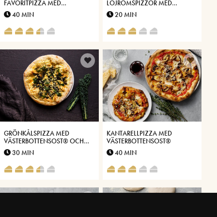
FAVORITPIZZA MED
LÖJROMSPIZZOR MED
PANCETTA, FÄRSK KÖRVEL
VÄSTERBOTTENSOST®
40 MIN
20 MIN
OCH VÄSTERBOTTENSOST®
GRÖNKÅLSPIZZA MED
KANTARELLPIZZA MED
VÄSTERBOTTENSOST® OCH
VÄSTERBOTTENSOST®
ROSTADE PINJENÖTTER
30 MIN
40 MIN