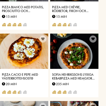
PIZZA BIANCO MED POTATIS,
PIZZA MED CHÉVRE,
PROSCIUTTO OCH
RÖDBETOR, FIKON OCH
VÄSTERBOTTENSOST®
VÄSTERBOTTENSOST®
15 MIN
15 MIN
PIZZA CACIO E PEPE MED
SOFIA HENRIKSSONS LYXIGA
VÄSTERBOTTENSOST®
KEBABPIZZA MED HEMGJORD
KEBAB OCH VITLÖKSSÅS MED
20 MIN
235 MIN
VÄSTERBOTTENSOST®