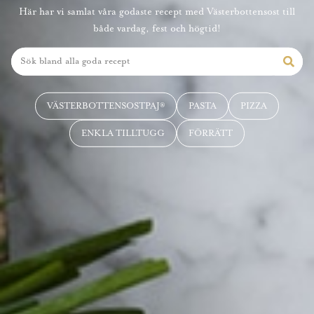
Här har vi samlat våra godaste recept med Västerbottensost till
både vardag, fest och högtid!
VÄSTERBOTTENSOSTPAJ®
PASTA
PIZZA
ENKLA TILLTUGG
FÖRRÄTT