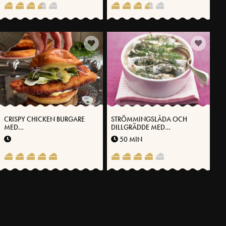
CRISPY CHICKEN BURGARE
STRÖMMINGSLÅDA OCH
MED
DILLGRÄDDE MED
VÄSTERBOTTENSOSTKRÄM
VÄSTERBOTTENSOST
50 MIN
FLER RECEPT