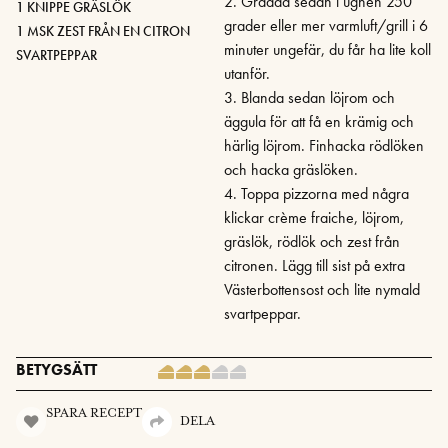
2. Grädda sedan i ugnen 250
1 KNIPPE GRÄSLÖK
grader eller mer varmluft/grill i 6
1 MSK ZEST FRÅN EN CITRON
minuter ungefär, du får ha lite koll
SVARTPEPPAR
utanför.
3. Blanda sedan löjrom och
äggula för att få en krämig och
härlig löjrom. Finhacka rödlöken
och hacka gräslöken.
4. Toppa pizzorna med några
klickar crème fraiche, löjrom,
gräslök, rödlök och zest från
citronen. Lägg till sist på extra
Västerbottensost och lite nymald
svartpeppar.
BETYGSÄTT
SPARA RECEPT
DELA