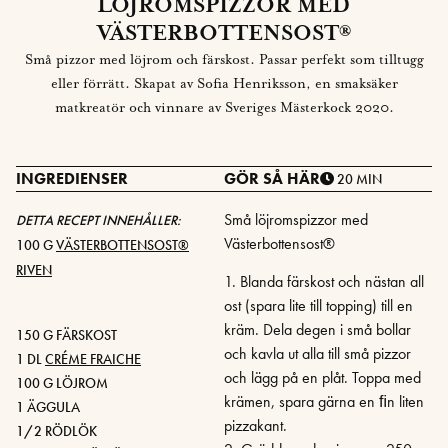
LÖJROMSPIZZOR MED
VÄSTERBOTTENSOST®
Små pizzor med löjrom och färskost. Passar perfekt som tilltugg
eller förrätt. Skapat av Sofia Henriksson, en smaksäker
matkreatör och vinnare av Sveriges Mästerkock 2020.
INGREDIENSER
GÖR SÅ HÄR
20 MIN
Små löjromspizzor med
DETTA RECEPT INNEHÅLLER:
Västerbottensost®
100 G
VÄSTERBOTTENSOST®
RIVEN
1. Blanda färskost och nästan all
ost (spara lite till topping) till en
kräm. Dela degen i små bollar
150 G FÄRSKOST
och kavla ut alla till små pizzor
1 DL
CRÉME FRAICHE
och lägg på en plåt. Toppa med
100 G LÖJROM
krämen, spara gärna en ﬁn liten
1 ÄGGULA
pizzakant.
1/2 RÖDLÖK