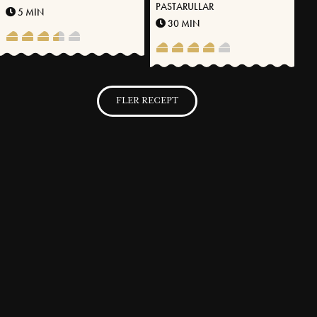
PASTARULLAR
5 MIN
30 MIN
FLER RECEPT
SVENSKA FOLKET LAGAR
Få möjlighet att spara dina favoritrecept samt skapa och publicera
dina egna recept med Västerbottensost® på vår hemsida.
BLI MEDLEM NU