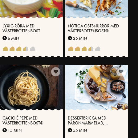
LYXIG RÖRA MED
NÖTIGA OSTSNURROR MED
VÄSTERBOTTENSOST
VÄSTERBOTTENSOST®
6 MIN
25 MIN
CACIO É PEPE MED
DESSERTBRICKA MED
VÄSTERBOTTENSOST®
PÄRONMARMELAD,
PÄRONCHIPS, GRATINERADE
15 MIN
55 MIN
VALNÖTTER OCH
VÄSTERBOTTENSOST®