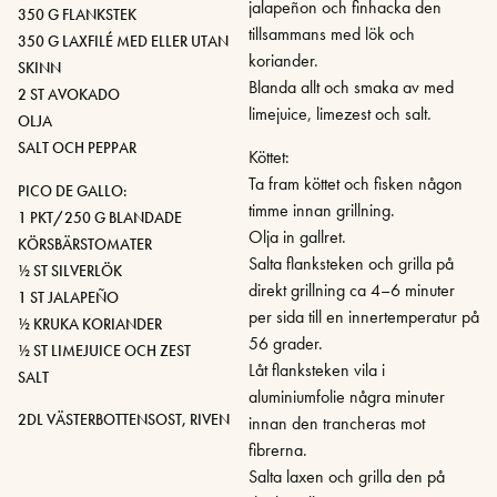
jalapeñon och finhacka den
350 G FLANKSTEK
tillsammans med lök och
350 G LAXFILÉ MED ELLER UTAN
koriander.
SKINN
Blanda allt och smaka av med
2 ST AVOKADO
limejuice, limezest och salt.
OLJA
SALT OCH PEPPAR
Köttet:
Ta fram köttet och fisken någon
PICO DE GALLO:
timme innan grillning.
1 PKT/250 G BLANDADE
Olja in gallret.
KÖRSBÄRSTOMATER
Salta flanksteken och grilla på
½ ST SILVERLÖK
direkt grillning ca 4–6 minuter
1 ST JALAPEÑO
per sida till en innertemperatur på
½ KRUKA KORIANDER
56 grader.
½ ST LIMEJUICE OCH ZEST
Låt flanksteken vila i
SALT
aluminiumfolie några minuter
2DL VÄSTERBOTTENSOST, RIVEN
innan den trancheras mot
fibrerna.
Salta laxen och grilla den på