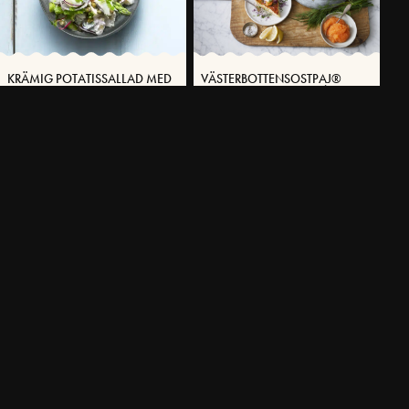
KRÄMIG POTATISSALLAD MED
VÄSTERBOTTENSOSTPAJ®
VÄSTERBOTTENSOST®
MED LÖJROM OCH CRÈME
FRAICHE
30 MIN
50 MIN
FLER RECEPT
SVENSKA FOLKET LAGAR
Få möjlighet att spara dina favoritrecept samt skapa och publicera
dina egna recept med Västerbottensost® på vår hemsida.
BLI MEDLEM NU