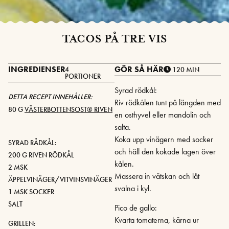
TACOS PÅ TRE VIS
INGREDIENSER
GÖR SÅ HÄR
4
120 MIN
PORTIONER
Syrad rödkål:
DETTA RECEPT INNEHÅLLER:
Riv rödkålen tunt på längden med
80 G
VÄSTERBOTTENSOST® RIVEN
en osthyvel eller mandolin och
salta.
Koka upp vinägern med socker
SYRAD RÅDKÅL:
och häll den kokade lagen över
200 G RIVEN RÖDKÅL
kålen.
2 MSK
Massera in vätskan och låt
ÄPPELVINÄGER/VITVINSVINÄGER
svalna i kyl.
1 MSK SOCKER
SALT
Pico de gallo:
Kvarta tomaterna, kärna ur
GRILLEN: