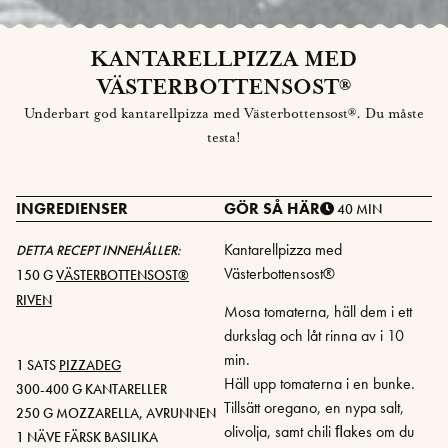
KANTARELLPIZZA MED
VÄSTERBOTTENSOST®
Underbart god kantarellpizza med Västerbottensost®. Du måste
testa!
INGREDIENSER
GÖR SÅ HÄR
40 MIN
Kantarellpizza med
DETTA RECEPT INNEHÅLLER:
Västerbottensost®
150 G
VÄSTERBOTTENSOST®
RIVEN
Mosa tomaterna, häll dem i ett
durkslag och låt rinna av i 10
min.
1 SATS
PIZZADEG
Häll upp tomaterna i en bunke.
300-400 G KANTARELLER
Tillsätt oregano, en nypa salt,
250 G MOZZARELLA, AVRUNNEN
olivolja, samt chili ﬂakes om du
1 NÄVE FÄRSK BASILIKA