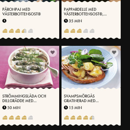
PÄRONPAJ MED
PAPPARDELLE MED
VÄSTERBOTTENSOST®
VÄSTERBOTTENSOST®,
BROCCOLI OCH
35 MIN
CITRONPICKLAD SILVERLÖK
STRÖMMINGSLÅDA OCH
SVAMPSMÖRGÅS
DILLGRÄDDE MED
GRATINERAD MED
VÄSTERBOTTENSOST
VÄSTERBOTTENSOST
50 MIN
15 MIN