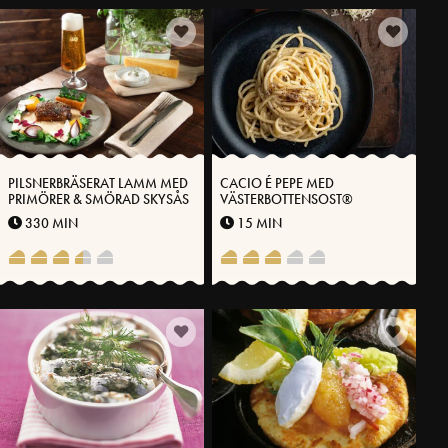
PILSNERBRÄSERAT LAMM MED
CACIO É PEPE MED
PRIMÖRER & SMÖRAD SKYSÅS
VÄSTERBOTTENSOST®
330 MIN
15 MIN