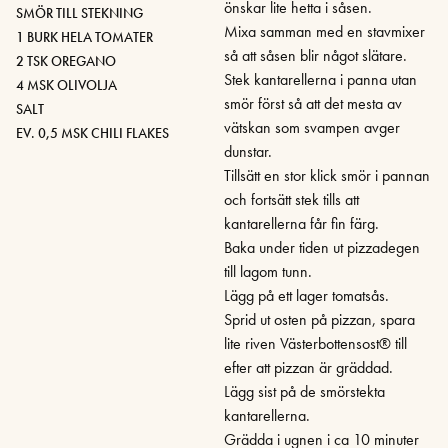
önskar lite hetta i såsen.
SMÖR TILL STEKNING
Mixa samman med en stavmixer
1 BURK HELA TOMATER
så att såsen blir något slätare.
2 TSK OREGANO
Stek kantarellerna i panna utan
4 MSK OLIVOLJA
smör först så att det mesta av
SALT
vätskan som svampen avger
EV. 0,5 MSK CHILI FLAKES
dunstar.
Tillsätt en stor klick smör i pannan
och fortsätt stek tills att
kantarellerna får fin färg.
Baka under tiden ut pizzadegen
till lagom tunn.
Lägg på ett lager tomatsås.
Sprid ut osten på pizzan, spara
lite riven Västerbottensost® till
efter att pizzan är gräddad.
Lägg sist på de smörstekta
kantarellerna.
Grädda i ugnen i ca 10 minuter