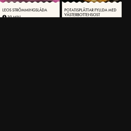
LEOS STRÖMMINGSLÅDA
POTATISPLÄTTAR FYLLDA MED
VÄSTERBOTTENSOST
30 MIN
30 MIN
FLER RECEPT
SVENSKA FOLKET LAGAR
Få möjlighet att spara dina favoritrecept samt skapa och publicera
dina egna recept med Västerbottensost® på vår hemsida.
BLI MEDLEM NU