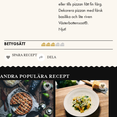
eller tills pizzan fått fin färg.
Dekorera pizzan med färsk
basilika och lite riven
Västerbottensost®.
Njut!
BETYGSÄTT
SPARA RECEPT
DELA
ANDRA POPULÄRA RECEPT