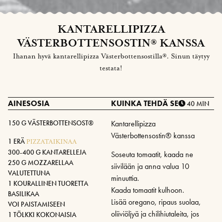
KANTARELLIPIZZA
VÄSTERBOTTENSOSTIN® KANSSA
Ihanan hyvä kantarellipizza Västerbottensostilla®. Sinun täytyy
testata!
AINESOSIA
KUINKA TEHDÄ SE
40 MIN
150 G VÄSTERBOTTENSOST®
Kantarellipizza
Västerbottensostin® kanssa
1 ERÄ
PIZZATAIKINAA
300-400 G KANTARELLEJA
Soseuta tomaatit, kaada ne
250 G MOZZARELLAA
siivilään ja anna valua 10
VALUTETTUNA
minuuttia.
1 KOURALLINEN TUORETTA
Kaada tomaatit kulhoon.
BASILIKAA
Lisää oregano, ripaus suolaa,
VOI PAISTAMISEEN
oliiviöljyä ja chilihiutaleita, jos
1 TÖLKKI KOKONAISIA