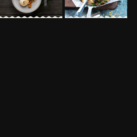
HILLAJÄÄTELÖÄ
KANTARELLIRISOTTO JA
VÄSTERBOTTENSOSTILLA®
VÄSTERBOTTENSOST®
210 MIN
55 MIN
LISÄÄ RESEPTEJÄ
LIITY JUUSTOKLUBIMME JÄSENEKSI
Tallenna suosikkireseptisi, hyödynnä tarjouksiamme äläkä
koskaan missaa inspiroivia ja tietoartikkeleitamme
LIITY JÄSENEKSI NYT