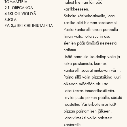
TOMAATTEJA
haluat hieman lämpöä
2 TL OREGANOA
kastikkeeseen.
4 RKL OLIIVIÖLJYÄ
Sekoita käsisekoittimella, jotta
SUOLA
kastike olisi hieman tasaisempi.
EV. 0,5 RKL CHILIHIUTALEITA
Paista kantarellit ensin pannulla
ilman voita, jotta suurin osa
sienien päästämästä nesteestä
haihtuu.
Lisää pannulle iso dollop voita ja
jatka paistamista, kunnes
kantarellit saavat mukavan värin.
Paista sillä välin pizzataikina juuri
oikeaan määrään ohuutta.
Laita kerros tomaattikastiketta.
Levitä juusto pizzan päälle, säästä
raastettua Västerbottensostia®
pizzan paistamisen jälkeen.
Laita viimeksi voilla paistetut
kantarellit.