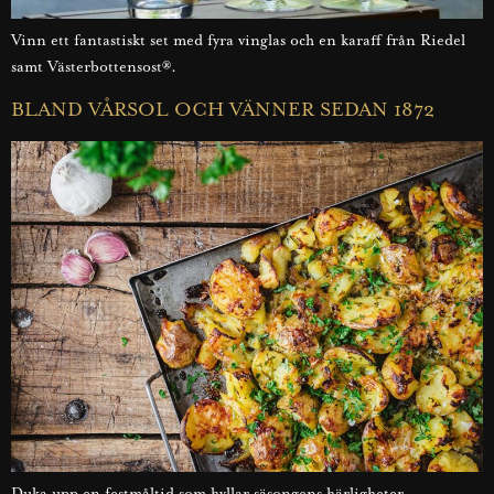
Vinn ett fantastiskt set med fyra vinglas och en karaff från Riedel
samt Västerbottensost®.
BLAND VÅRSOL OCH VÄNNER SEDAN 1872
Duka upp en festmåltid som hyllar säsongens härligheter.