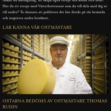
Älskar du matlagning, att skapa egna recept och sedan fota dem?
Har du ett recept med Västerbottensost som du vill dela med dig av
till andra? Ta chansen att publicera det här direkt på vår hemsida
och inspirera andra besökare.
LÄR KÄNNA VÅR OSTMÄSTARE
OSTARNA BEDÖMS AV OSTMÄSTARE THOMAS
RUDIN