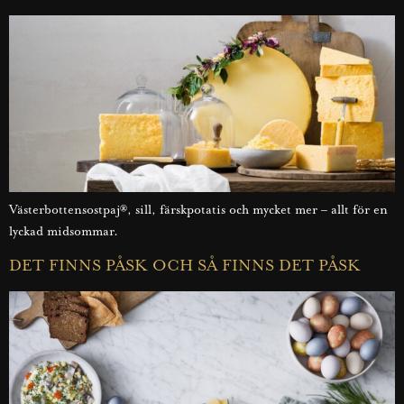
Västerbottensostpaj®, sill, färskpotatis och mycket mer – allt för en
lyckad midsommar.
DET FINNS PÅSK OCH SÅ FINNS DET PÅSK