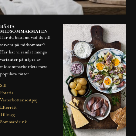
BÄSTA
MIDSOMMARMATEN
Har du bestämt vad du vill
servera på midsommar?
Här har vi samlat många
varianter på några av
midsommarbordets mest
populära rätter.
Sill
Potatis
Västerbottensostpaj
Efterrätt
Tilltugg
Sommardrink