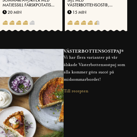
MATJESSILL FÄRSKPOTATIS
VÄSTERBOTTENSOST®,
OCH VÄSTERBOTTENSOST®
CITRON OCH FORELLROM
20 MIN
15 MIN
VÄSTERBOTTENSOSTPAJ®
Vi har flera varianter på vår
älskade Västerbottensostpaj som
alla kommer göra succé på
midsommarbordet!
Till recepten