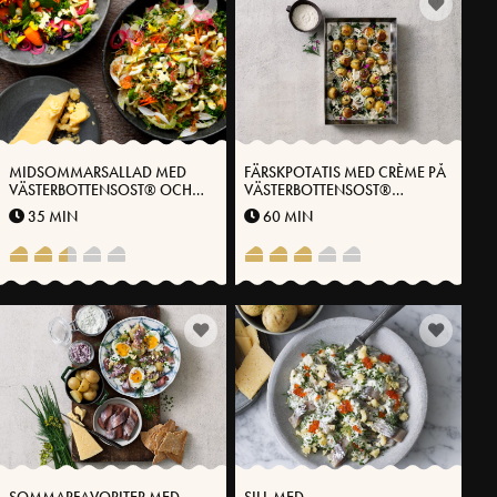
MIDSOMMARSALLAD MED
FÄRSKPOTATIS MED CRÈME PÅ
VÄSTERBOTTENSOST® OCH
VÄSTERBOTTENSOST®
GUBBRÖRA
ÖRTOLJA OCH SYRAD
35 MIN
60 MIN
SOMMARLÖK
SOMMARFAVORITER MED
SILL MED