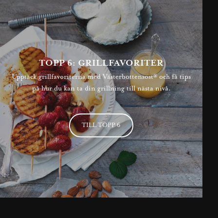
TOPP 6: GRILLFAVORITER
Upptäck grillfavoriterna med Västerbottensost® och få tips
på hur du kan ta din grillning till nästa nivå.
TILL TOPP 6