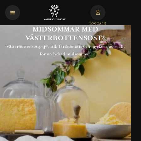
LOGGA IN
MIDSOMMAR MED
VÄSTERBOTTENSOST®
Västerbottensostpaj®, sill, färskpotatis och mycket mer – allt
för en lyckad midsommar.